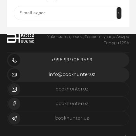
Узбекистан, город Ташкент, улица Амира
Темура 129А
+998 99 908 95 99
info@bookhunter.uz
bookhunter.uz
bookhunter.uz
bookhunter_uz