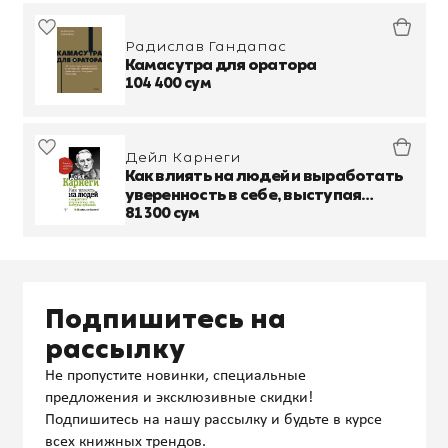
Радислав Гандапас
Камасутра для оратора
104 400 сум
Дейл Карнеги
Как влиять на людей и выработать
уверенность в себе, выступая
публично
81 300 сум
Подпишитесь на
рассылку
Не пропустите новинки, специальные
предложения и эксклюзивные скидки!
Подпишитесь на нашу рассылку и будьте в курсе
всех книжных трендов.