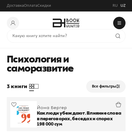
Доставка
Оплата
Скидки
RU
UZ
Психология и
саморазвитие
3 книги
Все фильтры
Йона Бергер
Как люди убеждают. Влияние слова
в переговорах, беседах и спорах
198 000 сум