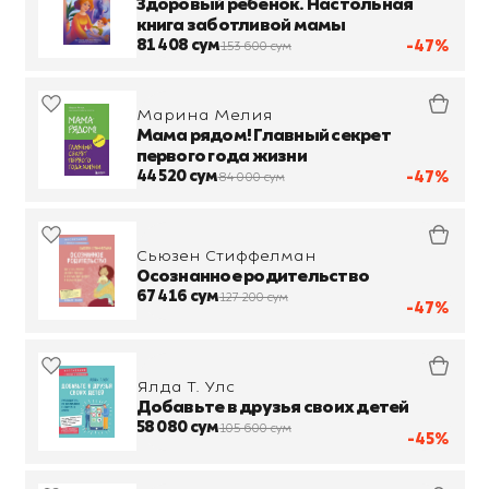
Здоровый ребенок. Настольная
книга заботливой мамы
81 408 сум
-47%
153 600 сум
Марина Мелия
Мама рядом! Главный секрет
первого года жизни
44 520 сум
-47%
84 000 сум
Сьюзен Стиффелман
Осознанное родительство
67 416 сум
127 200 сум
-47%
Ялда Т. Улс
Добавьте в друзья своих детей
58 080 сум
105 600 сум
-45%