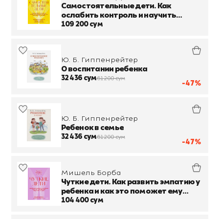
Самостоятельные дети. Как
ослабить контроль и научить
ребенка управлять собственной
109 200 сум
жизнью
Ю. Б. Гиппенрейтер
О воспитании ребенка
32 436 сум
61 200 сум
-47%
Ю. Б. Гиппенрейтер
Ребенок в семье
32 436 сум
61 200 сум
-47%
Мишель Борба
Чуткие дети. Как развить эмпатию у
ребенка и как это поможет ему
преуспеть в жизни
104 400 сум