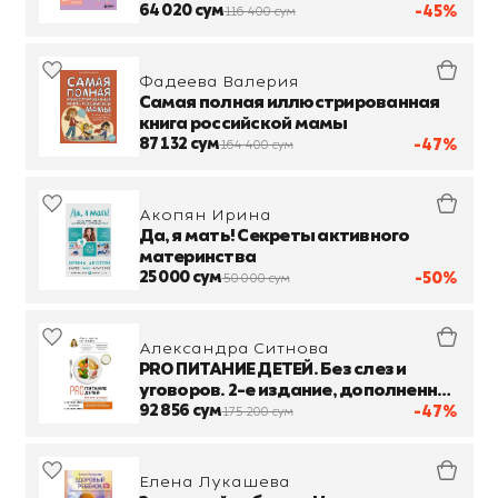
64 020 сум
-45%
116 400 сум
Фадеева Валерия
Самая полная иллюстрированная
книга российской мамы
87 132 сум
-47%
164 400 сум
Акопян Ирина
Да, я мать! Секреты активного
материнства
25 000 сум
-50%
50 000 сум
Александра Ситнова
PRO ПИТАНИЕ ДЕТЕЙ. Без слез и
уговоров. 2-е издание, дополненное
и переработанное
92 856 сум
-47%
175 200 сум
Елена Лукашева