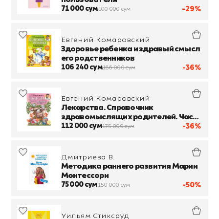
71 000 сум
-29%
100 000 сум
Евгений Комаровский
Здоровье ребенка и здравый смысл
его родственников
106 240 сум
-36%
166 000 сум
Евгений Комаровский
Лекарства. Справочник
здравомыслящих родителей. Часть
3
112 000 сум
-36%
175 000 сум
Дмитриева В.
Методика раннего развития Марии
Монтессори
75 000 сум
-50%
150 000 сум
Уильям Стиксруд