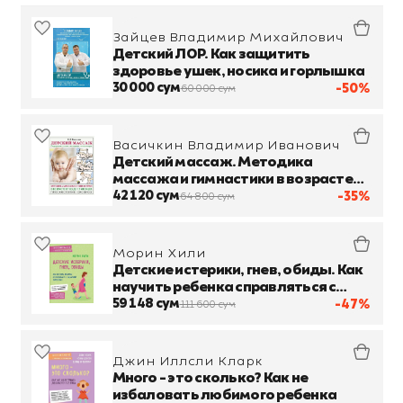
Зайцев Владимир Михайлович
Детский ЛОР. Как защитить
здоровье ушек, носика и горлышка
30 000 сум
-50%
60 000 сум
Васичкин Владимир Иванович
Детский массаж. Методика
массажа и гимнастики в возрасте
от 0,5 до 12 месяцев
42 120 сум
-35%
64 800 сум
Морин Хили
Детские истерики, гнев, обиды. Как
научить ребенка справляться с
сильными эмоциями
59 148 сум
-47%
111 600 сум
Джин Иллсли Кларк
Много - это сколько? Как не
избаловать любимого ребенка