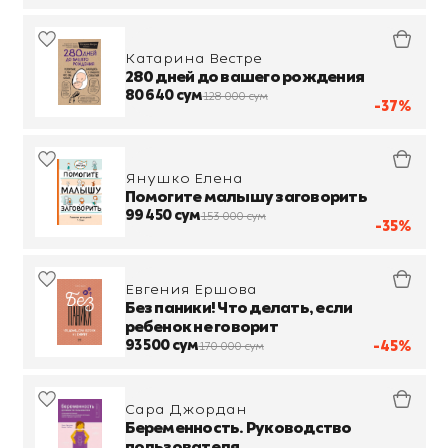
Катарина Вестре
280 дней до вашего рождения
80 640 сум
128 000 сум
-37%
Янушко Елена
Помогите малышу заговорить
99 450 сум
153 000 сум
-35%
Евгения Ершова
Без паники! Что делать, если
ребенок не говорит
93 500 сум
-45%
170 000 сум
Сара Джордан
Беременность. Руководство
пользователя