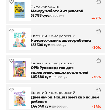
Хаух Михаэль
Между заботой и тревогой
52 788 сум
99 600 сум
-47%
Евгений Комаровский
Начало жизни вашего ребенка
153 300 сум
219 000 сум
-30%
Евгений Комаровский
ОРЗ: Руководство для
здравомыслящих родителей
103 680 сум
-36%
162 000 сум
Евгений Комаровский
Дневничок. Наши заметки о нашем
ребенке
144 540 сум
-34%
219 000 сум