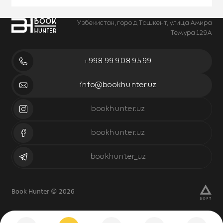
Узбекистан, город Ташкент, улица Амира
Темура 129А
+998 99 908 95 99
info@bookhunter.uz
bookhunter.uz
bookhunter.uz
bookhunter_uz
Book Hunter © 2026