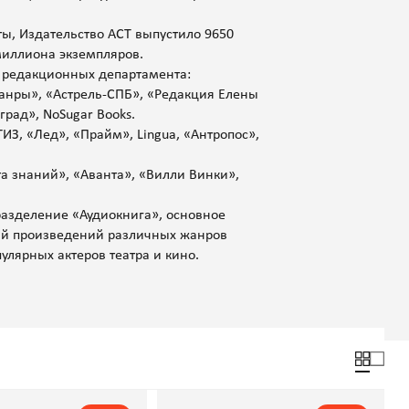
ты, Издательство АСТ выпустило 9650
иллиона экземпляров.
х редакционных департамента:
«Жанры», «Астрель-СПБ», «Редакция Елены
рад», NoSugar Books.
ИЗ, «Лед», «Прайм», Lingua, «Антропос»,
а знаний», «Аванта», «Вилли Винки»,
разделение «Аудиокнига», основное
ий произведений различных жанров
улярных актеров театра и кино.