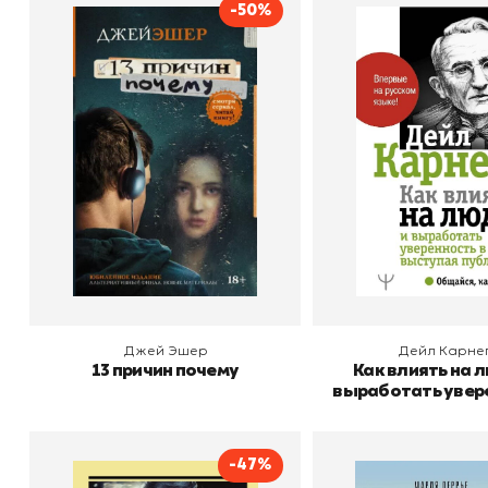
-50%
13 причин почему
Как влиять на 
выработать уве
Автор
Джей Эшер
Издательство
АСТ
в себе, выст
Автор
Издательство
публичн
В корзину
В корзину
Джей Эшер
Дейл Карне
13 причин почему
Как влиять на 
выработать увере
себе, выступая 
-47%