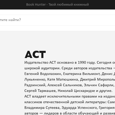
Book Hunter - Твой любимый книжный
АСТ
Издательство АСТ основано в 1990 году. Сегодня 
широкой аудитории. Среди авторов издательства 
Евгений Водолазкин, Екатерина Вильмонт, Денис 
Лукьяненко, Катя Матюшкина, Дмитрий Мирополь
Радзинский, Алексей Сальников, Эльчин Сафарли
Сергей Тармашев, Николай Цискаридзе и другие.
АСТ владеет исключительными правами на издан
классиков отечественной детской литературы: Са
Владимира Сутеева, Эдуарда Успенского, Григори
авторов — лидеров в области обучающей и разви