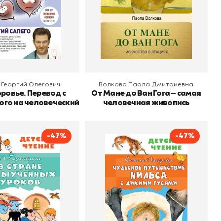
 корзину
В корзину
 Георгий Олегович
Волкова Паола Дмитриевна
ровье. Перевод с
От Мане до Ван Гога — самая
ого на человеческий
человечная живопись
-47%
-47%
ане невыученных
Чудесное путешествие
уроков
Нильса с дикими гусями
Гераскина Лия Борисовна
Автор
Сельма Лагерлёф
о
АСТ
Издательство
АСТ