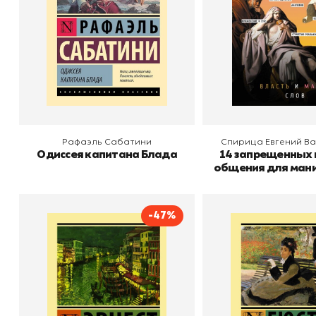
В корзину
В корзину
Рафаэль Сабатини
Спирица Евгений В
Одиссея капитана Блада
14 запрещенных
общения для ман
Власть и маги
-47%
За рекой, в тени деревьев
Воспитание ч
Автор
Эрнест Хемингуэй
Автор
Г
Издательство
АСТ
Издательство