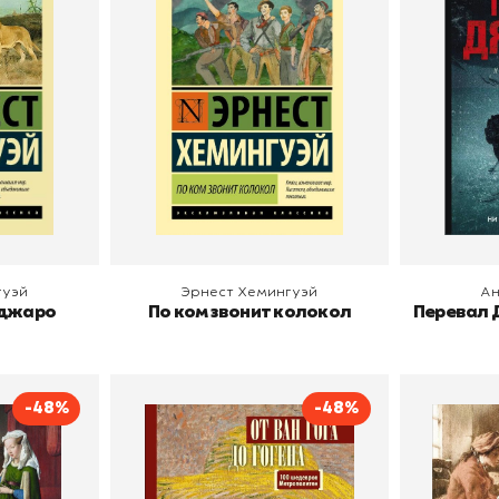
Т
ст Хемингуэй
Автор
Эрнест Хемингуэй
АСТ
Издательство
АСТ
Автор
Издательств
В корзину
В
гуэй
Эрнест Хемингуэй
Ан
нджаро
По ком звонит колокол
Перевал 
-48%
-48%
ициана.
От Ван Гога до Гогена. 100
Осно
ждения
шедевров Метрополитен
Полное 
К
олкова Паола
Автор
Мария Царева
Автор