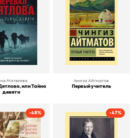
айна девяти
Автор
Чингиз Айтматов
Издательство
АСТ
Анна Матвеева
о
АСТ
 корзину
В корзину
на Матвеева
Чингиз Айтматов
Дятлова, или Тайна
Первый учитель
девяти
-48%
-47%
вы живописи.
Опыт закона о
учебное пособие.
народонаселении
омпозиция,
Д`Анрие
Автор
Томас Роберт Мальтус