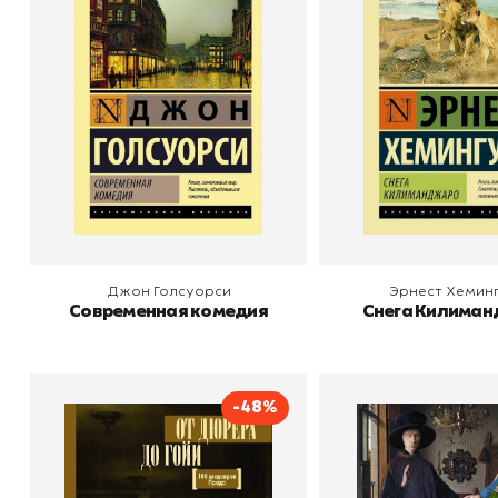
Автор
Джон Голсуорси
Автор
Эрне
Издательство
АСТ
Издательство
В корзину
В корзину
Джон Голсуорси
Эрнест Хемин
Современная комедия
Снега Килима
-48%
От Дюрера до Гойи. 100
От Джотто до Т
шедевров Прадо
Титаны Возро
Автор
Анна Мулен
Автор
В