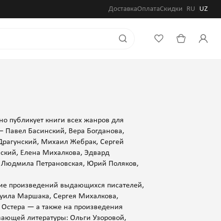
Доставка
Оплата
Скидки
RU
UZ
оно публикует книги всех жанров для
— Павел Басинский, Вера Богданова,
Драгунский, Михаил Жебрак, Сергей
ский, Елена Михалкова, Эдвард
, Людмила Петрановская, Юрий Поляков,
ие произведений выдающихся писателей,
муила Маршака, Сергея Михалкова,
я Остера — а также на произведения
вающей литературы: Ольги Узоровой,