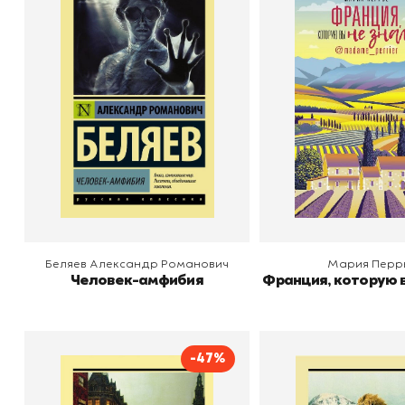
Человек-амфибия
Франция, котору
знали
Автор
Беляев Александр
Издательство
Романович
АСТ
Автор
М
Издательство
В корзину
В корзину
Беляев Александр Романович
Мария Перр
Человек-амфибия
Франция, которую в
-47%
Современная комедия
Снега Килима