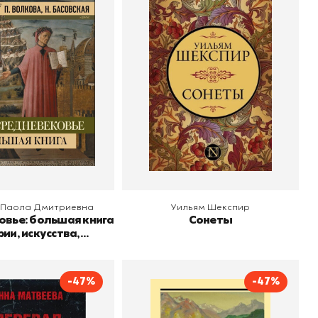
ековье: большая
Сонеты
тории, искусства,
Автор
Уильям Шекспир
Издательство
АСТ
итературы
Волкова Паола
о
Дмитриевна
АСТ
 корзину
В корзину
 Паола Дмитриевна
Уильям Шекспир
овье: большая книга
Сонеты
ии, искусства,
итературы
-47%
-47%
ал Дятлова, или
Первый учитель