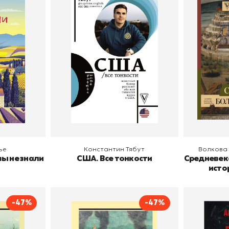
ю вы не
США. Все тонкости
Среднев
книга ис
Автор
Константин Тябут
Издательство
АСТ
л
ария Перрье
Автор
АСТ
Издательств
В корзину
В
ье
Константин Тябут
Волкова
ы не знали
США. Все тонкости
Средневек
истор
л
-47%
-47%
нджаро
По ком звонит колокол
Перев