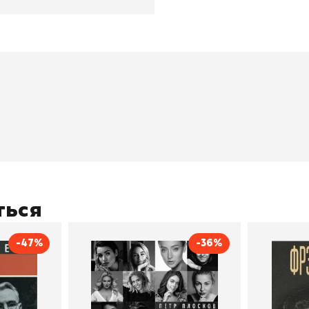
окупателям
Подборки
Витрина
ичный кабинет
"Просто о сложном"
Book Hunt
оставка
"Магия Сказок"
Хиты про
плата
"Волшебный мир комиксов"
Новинки
кидки
"Новое поступление"
Скидки
(дополняется)
ться
-47%
-36%
тливым
Сила Instagram. Простой
Как с
путь к миллиону
счастл
Дейл Карнеги
пурри, Минск
подписчиков
Автор
Петр Плосков
Автор
Издательство
Бомбора
Издательств