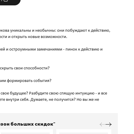
кова уникальны и необычны: они побуждают к действию,
ости и открыть новые возможности.
ей и остроумными замечаниями - пинок к действию и
аскрыть свои способности?
амим формировать события?
 свое будущее? Разбудите свою спящую интуицию - и все
е внутри себя. Думаете, не получится? Но вы же не
Сезон больших скидок"