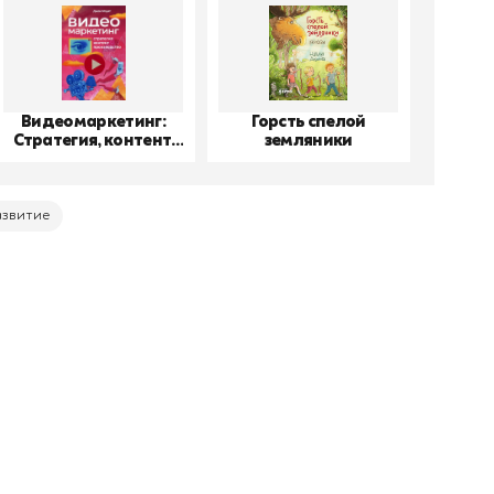
Видеомаркетинг:
Горсть спелой
До
Стратегия, контент,
земляники
производство
азвитие