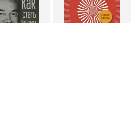
 корзину
В корзину
энк Беттджер
Роберт Чалдини
тать богатым и
Психология убеждения. 60
ивым продавцом
доказанных способов быть
убедительным