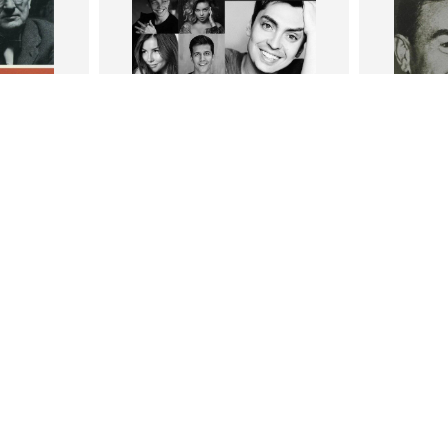
В корзину
В
ги
Петр Плосков
Фр
тливым
Сила Instagram. Простой путь к
Как с
миллиону подписчиков
счастл