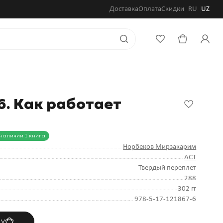
Доставка
Оплата
Скидки
RU
UZ
6. Как работает
 наличии 1 книга
Норбеков Мирзакарим
АСТ
Твердый переплет
288
302 гг
978-5-17-121867-6
ну