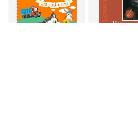
Book Hunter © 2026
В корзину
В корзину
Светлана Шкляревская
Дейл Карне
Мышление
Как стать счас