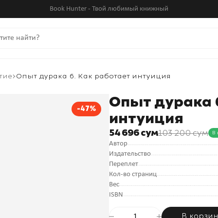
Book Hunter - Твой любимый книжный
тие
Опыт дурака 6. Как работает интуиция
Опыт дурака 
-47%
интуиция
54 696 сум
103 200 сум
В
Автор
Издательство
Переплет
Кол-во страниц
Вес
ISBN
В корзи