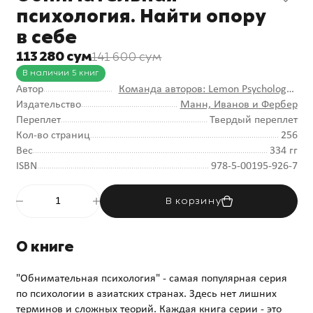
психология. Найти опору
в себе
113 280 сум
141 600 сум
В наличии 5 книг
Автор
Команда авторов: Lemon Psychology -
Издательство
«Обнимательная психология»
Манн, Иванов и Фербер
Переплет
Твердый переплет
Кол-во страниц
256
Вес
334 гг
ISBN
978-5-00195-926-7
В корзину
О книге
"Обнимательная психология" - самая популярная серия
по психологии в азиатских странах. Здесь нет лишних
терминов и сложных теорий. Каждая книга серии - это