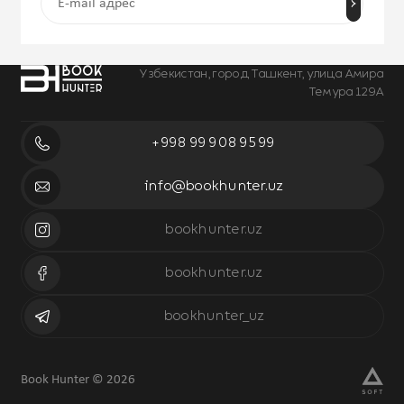
Узбекистан, город Ташкент, улица Амира
Темура 129А
+998 99 908 95 99
info@bookhunter.uz
bookhunter.uz
bookhunter.uz
bookhunter_uz
Book Hunter © 2026