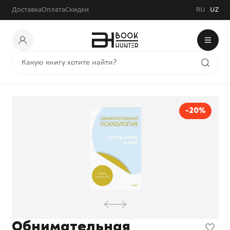
113 280 сум
141 600 сум
Доставка
Оплата
Скидки
RU
UZ
-20%
Обнимательная