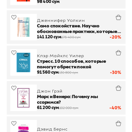
98 400 сум
Дженнифер Уолкин
Само спокойствие. Научно
обоснованные практики, которые
помогут справиться с напряжением
141 120 сум
-20%
176 400 сум
Клэр Майклс Уилер
Стресс. 10 способов, которые
помогут обрести покой
91 560 сум
-30%
130 800 сум
Джон Грэй
Марс и Венера: Почему мы
ссоримся?
61 200 сум
-40%
102 000 сум
Дэвид Бернс