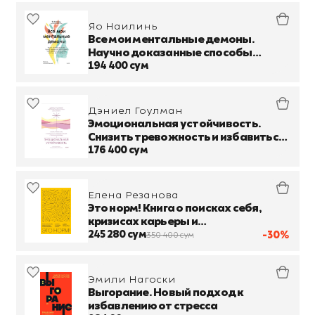
Яо Наилинь
Все мои ментальные демоны.
Научно доказанные способы
борьбы с депрессией, бессонницей,
194 400 сум
СДВГ, тревожным, биполярным и
другими расст
Дэниел Гоулман
Эмоциональная устойчивость.
Снизить тревожность и избавиться
от навязчивых мыслей с помощью
176 400 сум
медитации
Елена Резанова
Это норм! Книга о поисках себя,
кризисах карьеры и
самоопределении
245 280 сум
-30%
350 400 сум
Эмили Нагоски
Выгорание. Новый подход к
избавлению от стресса