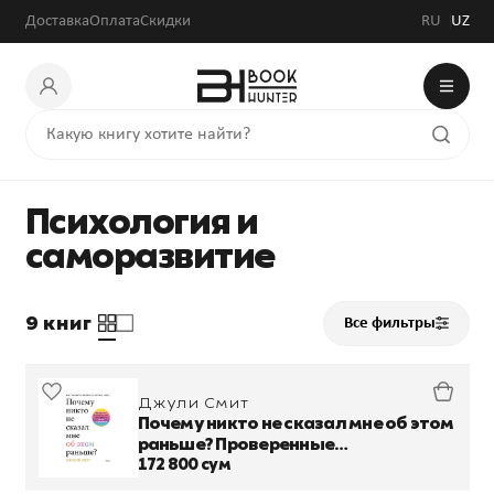
Доставка
Оплата
Скидки
RU
UZ
Психология и
саморазвитие
9 книг
Все фильтры
Джули Смит
Почему никто не сказал мне об этом
раньше? Проверенные
психологические инструменты на
172 800 сум
все случаи жизни