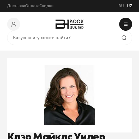
Доставка
Оплата
Скидки
RU
UZ
Клэр Майклс Уилер