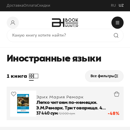
Доставка
Оплата
Скидки
RU
UZ
Иностранные языки
1 книга
Все фильтры
Эрих Мария Ремарк
Легко читаем по-немецки.
Э.М.Ремарк. Три товарища. 4
уровень
37 440 сум
-48%
72 000 сум