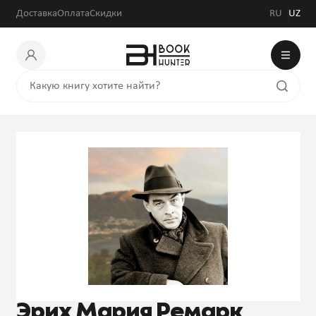
Доставка
Оплата
Скидки
RU
UZ
Эрих Мария Ремарк