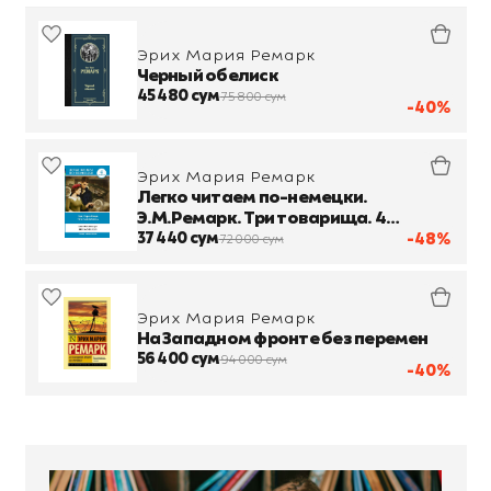
Эрих Мария Ремарк
Черный обелиск
45 480 сум
75 800 сум
-40%
Эрих Мария Ремарк
Легко читаем по-немецки.
Э.М.Ремарк. Три товарища. 4
уровень
37 440 сум
-48%
72 000 сум
Эрих Мария Ремарк
На Западном фронте без перемен
56 400 сум
94 000 сум
-40%