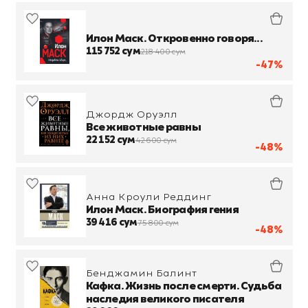
Илон Маск. Откровенно говоря...
115 752 сум
218 400 сум
-47%
Джордж Оруэлл
Все животные равны
22 152 сум
42 600 сум
-48%
Анна Кроули Реддинг
Илон Маск. Биография гения
39 416 сум
75 800 сум
-48%
Бенджамин Балинт
Кафка. Жизнь после смерти. Судьба
наследия великого писателя