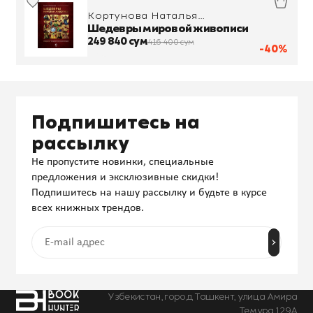
Кортунова Наталья
Дмитриевна
Шедевры мировой живописи
249 840 сум
416 400 сум
-40%
Подпишитесь на
рассылку
Не пропустите новинки, специальные
предложения и эксклюзивные скидки!
Подпишитесь на нашу рассылку и будьте в курсе
всех книжных трендов.
Узбекистан, город Ташкент, улица Амира
Темура 129А