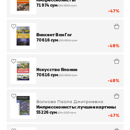
Импрессионисты
71 974 сум
135 800 сум
-47%
Винсент Ван Гог
70 616 сум
135 800 сум
-48%
Искусство Японии
70 616 сум
135 800 сум
-48%
Волкова Паола Дмитриевна
Импрессионисты: лучшие картины
55 226 сум
104 200 сум
-47%