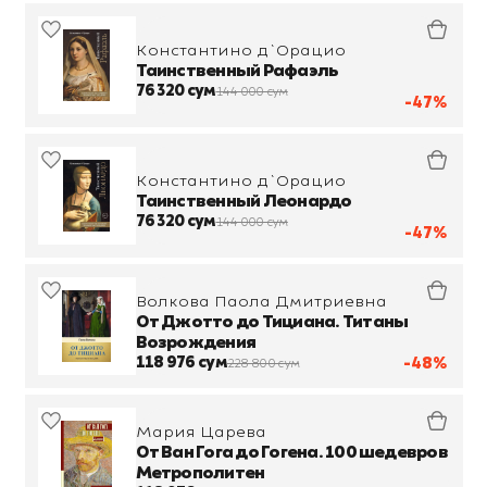
Константино д`Орацио
Таинственный Рафаэль
76 320 сум
144 000 сум
-47%
Константино д`Орацио
Таинственный Леонардо
76 320 сум
144 000 сум
-47%
Волкова Паола Дмитриевна
От Джотто до Тициана. Титаны
Возрождения
118 976 сум
-48%
228 800 сум
Мария Царева
От Ван Гога до Гогена. 100 шедевров
Метрополитен