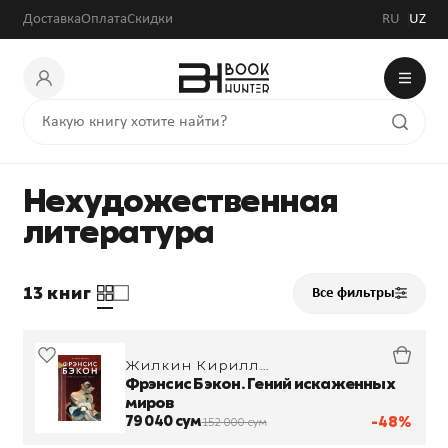
Доставка
Оплата
Скидки
RU
UZ
Нехудожественная
литература
13 книг
Все фильтры
Жилкин Кирилл
Александрович
Фрэнсис Бэкон. Гений искаженных
миров
79 040 сум
-48%
152 000 сум