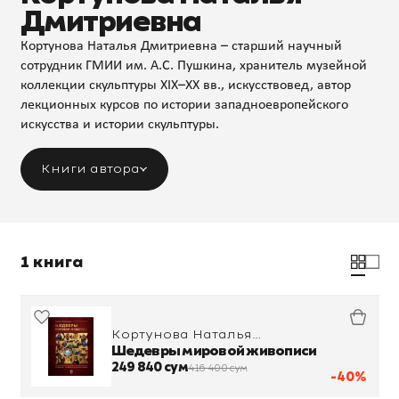
Дмитриевна
Кортунова Наталья Дмитриевна – старший научный
сотрудник ГМИИ им. А.С. Пушкина, хранитель музейной
коллекции скульптуры XIX–XX вв., искусствовед, автор
лекционных курсов по истории западноевропейского
искусства и истории скульптуры.
Книги автора
1 книга
Кортунова Наталья
Дмитриевна
Шедевры мировой живописи
249 840 сум
416 400 сум
-40%