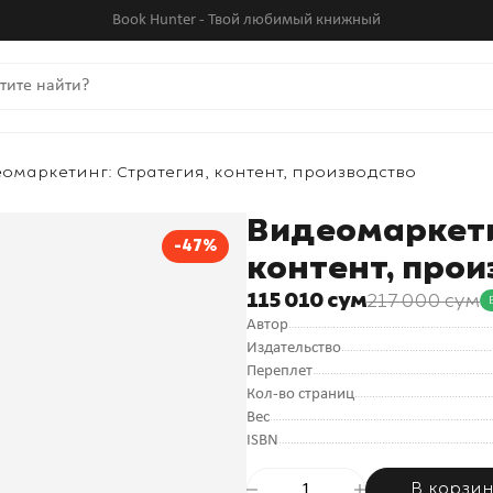
Book Hunter - Твой любимый книжный
омаркетинг: Стратегия, контент, производство
Видеомаркети
-47%
контент, про
115 010 сум
217 000 сум
Автор
Издательство
Переплет
Кол-во страниц
Вес
ISBN
В корзи