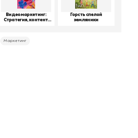
Видеомаркетинг:
Горсть спелой
До
Стратегия, контент,
земляники
производство
Маркетинг