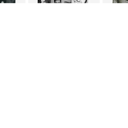
В корзину
В
ги
Петр Плосков
Фр
тливым
Сила Instagram. Простой путь к
Как с
миллиону подписчиков
счастл