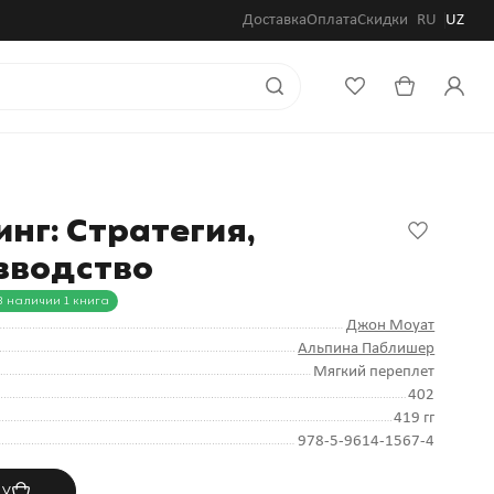
Доставка
Оплата
Скидки
RU
UZ
нг: Стратегия,
изводство
В наличии 1 книга
Джон Моуат
Альпина Паблишер
Мягкий переплет
402
419 гг
978-5-9614-1567-4
ну