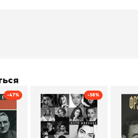
окупателям
Подборки
Витрина
ичный кабинет
"Просто о сложном"
Book Hunt
оставка
"Магия Сказок"
Хиты про
плата
"Волшебный мир комиксов"
Новинки
кидки
"Новое поступление"
Скидки
(дополняется)
ться
-47%
-36%
тливым
Сила Instagram. Простой
Как с
путь к миллиону
счастл
Дейл Карнеги
пурри, Минск
подписчиков
Автор
Петр Плосков
Автор
Издательство
Бомбора
Издательств