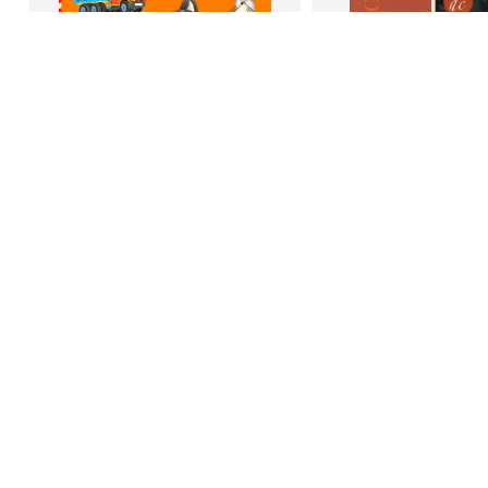
В корзину
В корзину
Светлана Шкляревская
Дейл Карне
Мышление
Как стать счас