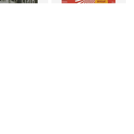
 корзину
В корзину
энк Беттджер
Роберт Чалдини
тать богатым и
Психология убеждения. 60
ивым продавцом
доказанных способов быть
убедительным