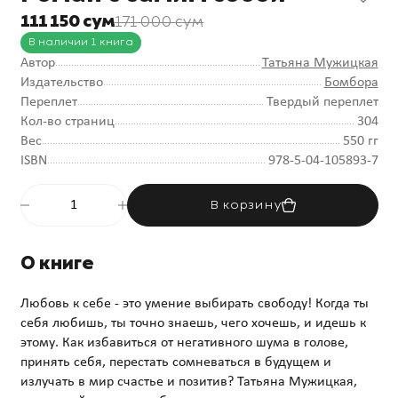
111 150 сум
171 000 сум
В наличии 1 книга
Автор
Татьяна Мужицкая
Издательство
Бомбора
Переплет
Твердый переплет
Кол-во страниц
304
Вес
550 гг
ISBN
978-5-04-105893-7
В корзину
О книге
Любовь к себе - это умение выбирать свободу! Когда ты
себя любишь, ты точно знаешь, чего хочешь, и идешь к
этому. Как избавиться от негативного шума в голове,
принять себя, перестать сомневаться в будущем и
излучать в мир счастье и позитив? Татьяна Мужицкая,