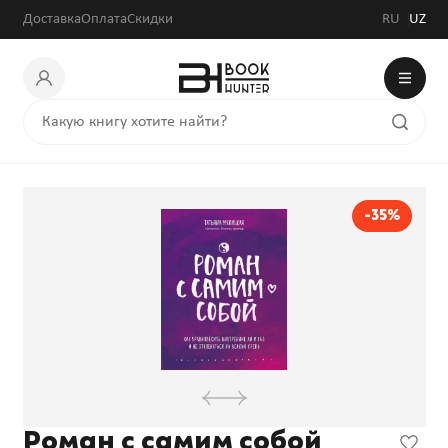
Доставка
Оплата
Скидки
RU
UZ
-35%
Роман с самим собой