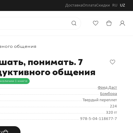
Доставка
Оплата
Скидки
RU
UZ
ивного общения
шать, понимать. 7
дуктивного общения
 наличии 1 книга
Фред Даст
Бомбора
Твердый переплет
224
320 гг
978-5-04-118677-7
ну