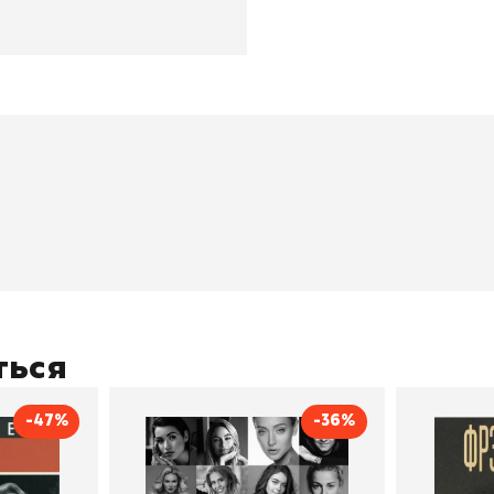
окупателям
Подборки
Витрина
ичный кабинет
"Просто о сложном"
Book Hunt
оставка
"Магия Сказок"
Хиты про
плата
"Волшебный мир комиксов"
Новинки
кидки
"Новое поступление"
Скидки
(дополняется)
ться
-47%
-36%
тливым
Сила Instagram. Простой
Как с
путь к миллиону
счастл
Дейл Карнеги