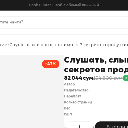
Book Hunter - Твой любимый книжный
тие
Слушать, слышать, понимать. 7 секретов продукт
Слушать, слы
-47%
секретов про
82 044 сум
154 800 сум
В
Автор
Издательство
Переплет
Кол-во страниц
Вес
ISBN
В корзи