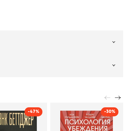
Подпишитесь на
er рекомендует
даж
рассылку
Не пропустите новинки, специальные
предложения и эксклюзивные скидки!
Подпишитесь на нашу рассылку и будьте
в курсе всех книжных трендов.
-47%
-30%
тать богатым и
Психология убеждения.
ивым продавцом
60 доказанных способов