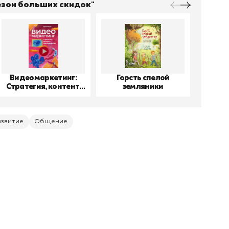
Сезон больших скидок"
Видеомаркетинг:
Горсть спелой
До
Стратегия, контент,
земляники
производство
азвитие
Общение