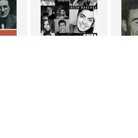
пурри, Минск
подписчиков
Автор
Петр Плосков
Автор
Издательство
Бомбора
Издательств
В корзину
В
ги
Петр Плосков
Фр
тливым
Сила Instagram. Простой путь к
Как с
миллиону подписчиков
счастл