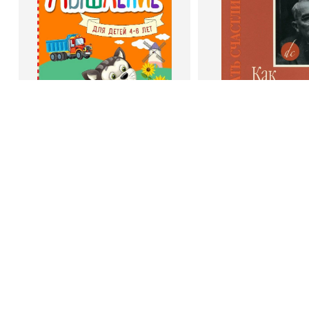
Издательство
Эксмодетство
Издательство
По
Book Hunter © 2026
В корзину
В корзину
Светлана Шкляревская
Дейл Карне
Мышление
Как стать счас