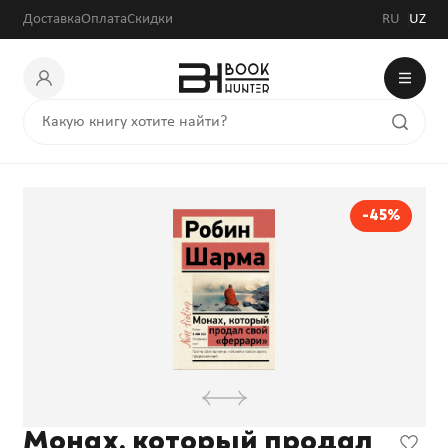
Доставка
Оплата
Скидки
RU
UZ
-45%
Монах, который продал