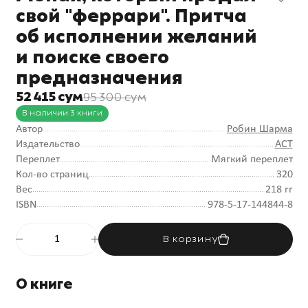
свой "феррари". Притча
об исполнении желаний
и поиске своего
предназначения
52 415 сум
95 300 сум
В наличии 3 книги
Автор
Робин Шарма
Издательство
АСТ
Переплет
Мягкий переплет
Кол-во страниц
320
Вес
218 гг
ISBN
978-5-17-144844-8
В корзину
О книге