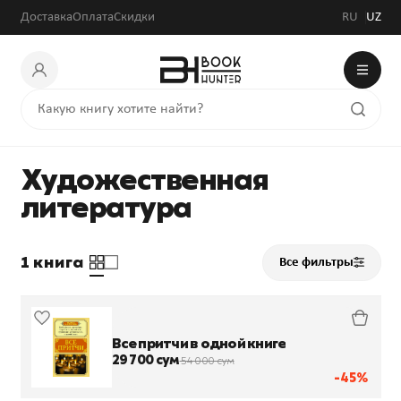
Доставка
Оплата
Скидки
RU
UZ
Художественная
литература
1 книга
Все фильтры
Все притчи в одной книге
29 700 сум
54 000 сум
-45%