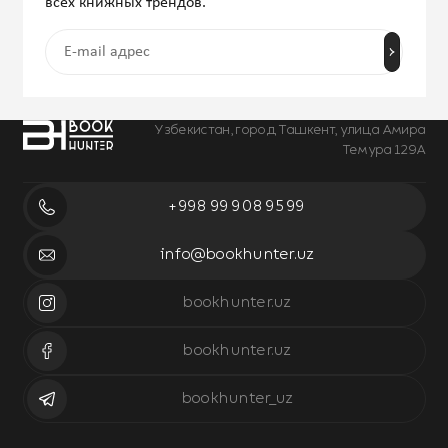
всех книжных трендов.
Узбекистан, город Ташкент, улица Амира
Темура 129А
+998 99 908 95 99
info@bookhunter.uz
bookhunter.uz
bookhunter.uz
bookhunter_uz