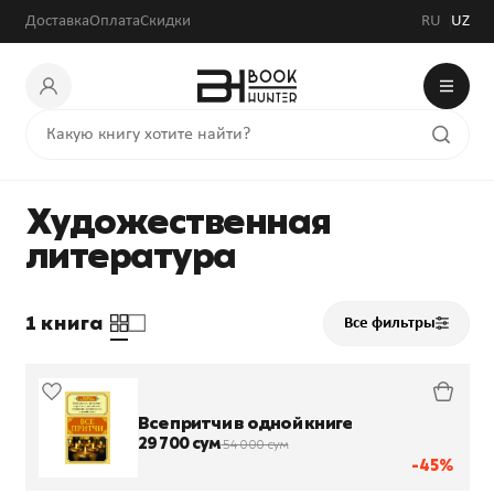
Доставка
Оплата
Скидки
RU
UZ
Художественная
литература
1 книга
Все фильтры
Все притчи в одной книге
29 700 сум
54 000 сум
-45%