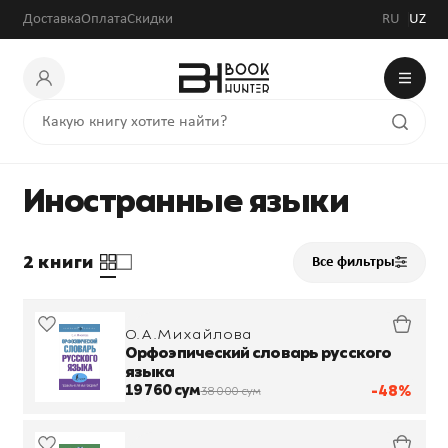
Доставка
Оплата
Скидки
RU
UZ
Иностранные языки
2 книги
Все фильтры
О.А.Михайлова
Орфоэпический словарь русского
языка
19 760 сум
-48%
38 000 сум