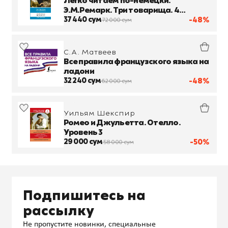
Легко читаем по-немецки.
Э.М.Ремарк. Три товарища. 4
уровень
37 440 сум
-48%
72 000 сум
С.А. Матвеев
Все правила французского языка на
ладони
32 240 сум
-48%
62 000 сум
Уильям Шекспир
Ромео и Джульетта. Отелло.
Уровень 3
29 000 сум
-50%
58 000 сум
Подпишитесь на
рассылку
Не пропустите новинки, специальные