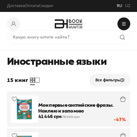
Доставка
Оплата
Скидки
RU
UZ
Иностранные языки
15 книг
Все фильтры
Мои первые английские фразы.
Наклею и запомню
41 446 сум
78 200 сум
-47%