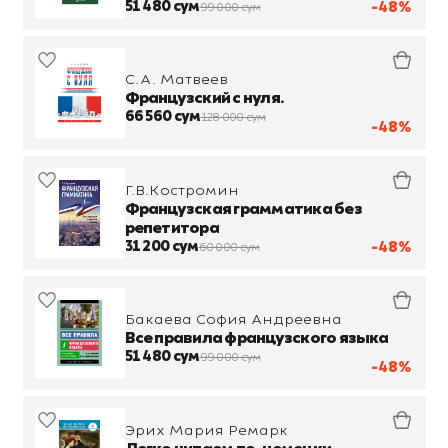
51 480 сум
-48%
99 000 сум
С.А. Матвеев
Французский с нуля.
66 560 сум
128 000 сум
-48%
Г.В.Костромин
Французская грамматика без
репетитора
31 200 сум
-48%
60 000 сум
Бакаева София Андреевна
Все правила французского языка
51 480 сум
99 000 сум
-48%
Эрих Мария Ремарк