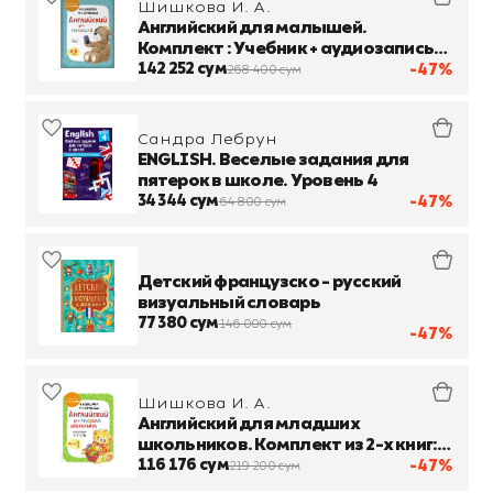
Шишкова И. А.
Английский для малышей.
Комплект : Учебник + аудиозапись
по QR-коду, и рабочая тетрадь
142 252 сум
-47%
268 400 сум
Сандра Лебрун
ENGLISH. Веселые задания для
пятерок в школе. Уровень 4
34 344 сум
-47%
64 800 сум
Детский французско - русский
визуальный словарь
77 380 сум
146 000 сум
-47%
Шишкова И. А.
Английский для младших
школьников. Комплект из 2-х книг:
рабочая тетрадь, части 1-2
116 176 сум
-47%
219 200 сум