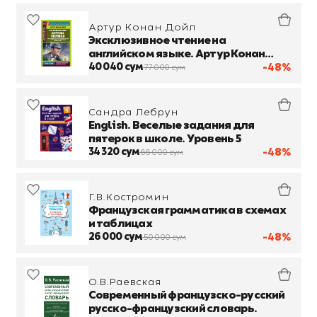
Артур Конан Дойл
Эксклюзивное чтение на
английском языке. Артур Конан
Дойл. Все приключения Шерлока
40 040 сум
-48%
77 000 сум
Холмса
Сандра Лебрун
English. Веселые задания для
пятерок в школе. Уровень 5
34 320 сум
-48%
66 000 сум
Г.В.Костромин
Французская грамматика в схемах
и таблицах
26 000 сум
-48%
50 000 сум
О.В.Раевская
Современный французско-русский
русско-французский словарь.