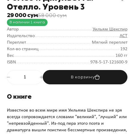
Отелло. Уровень 3
29 000 сум
58 000 сум
В наличии 1 книга
Автор
Уильям Шекспир
Издательство
АСТ
Переплет
Мягкий переплет
Кол-во страниц
192
Вес
160 гг
ISBN
978-5-17-121600-9
В корзину
О книге
Известное во всем мире имя Уильяма Шекспира не зря
всегда сопровождается словами "великий", "лучший" или
"непревзойденный". Из-под пера этого поэта и
драматурга вышли поистине бессмертные произведения,