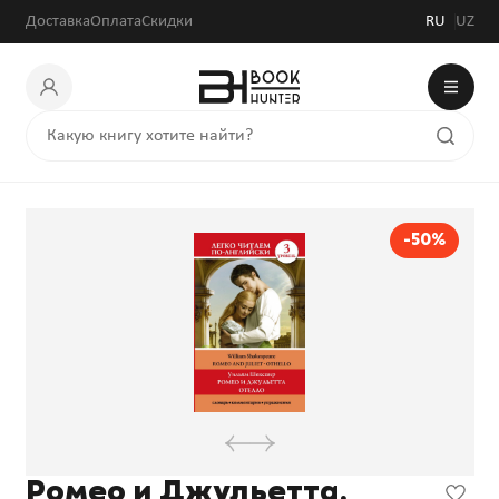
29 000 сум
58 000 сум
Доставка
Оплата
Скидки
RU
UZ
-50%
Ромео и Джульетта.