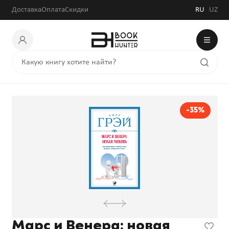
Доставка
Оплата
Скидки
RU
UZ
-35%
Марс и Венера: новая