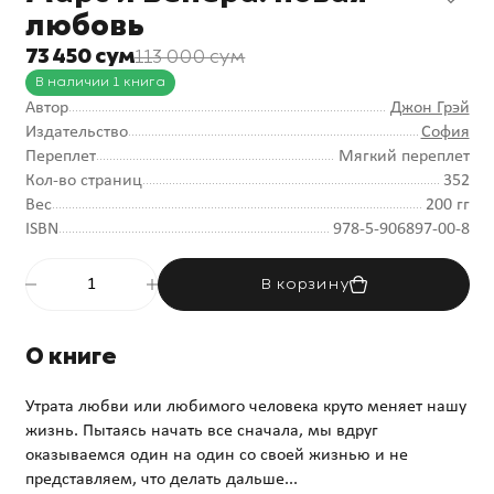
любовь
73 450 сум
113 000 сум
В наличии 1 книга
Автор
Джон Грэй
Издательство
София
Переплет
Мягкий переплет
Кол-во страниц
352
Вес
200 гг
ISBN
978-5-906897-00-8
В корзину
О книге
Утрата любви или любимого человека круто меняет нашу
жизнь. Пытаясь начать все сначала, мы вдруг
оказываемся один на один со своей жизнью и не
представляем, что делать дальше...