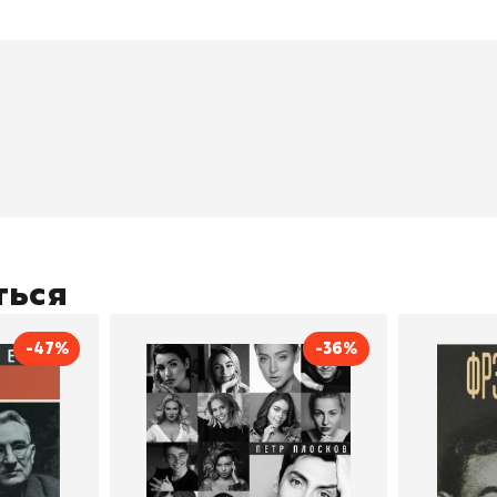
окупателям
Подборки
Витрина
ичный кабинет
"Просто о сложном"
Book Hunt
оставка
"Магия Сказок"
Хиты про
плата
"Волшебный мир комиксов"
Новинки
кидки
"Новое поступление"
Скидки
(дополняется)
ться
-47%
-36%
тливым
Сила Instagram. Простой
Как с
путь к миллиону
счастл
Дейл Карнеги
пурри, Минск
подписчиков
Автор
Петр Плосков
Автор
Издательство
Бомбора
Издательств