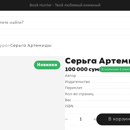
Book Hunter - Твой любимый книжный
ура
Серьга Артемиды
Серьга Арте
Новинка
100 000 сум
В наличии 2 книг
Автор
Издательство
Переплет
Кол-во страниц
Вес
ISBN
В корзи