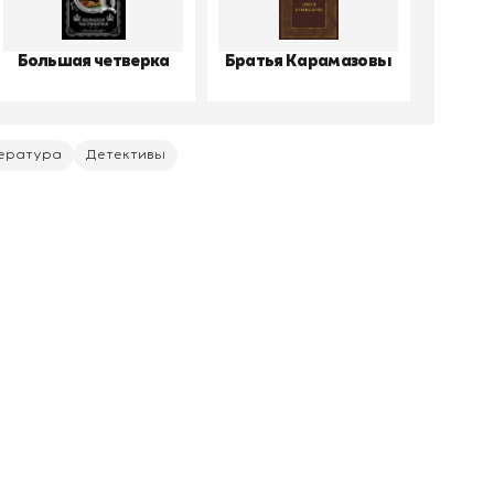
Большая четверка
Братья Карамазовы
Виш
ература
Детективы