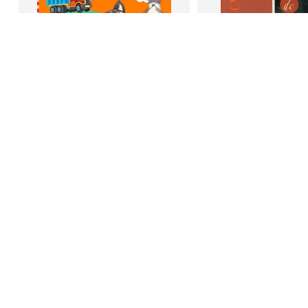
В корзину
В корзину
Светлана Шкляревская
Дейл Карне
Мышление
Как стать счас