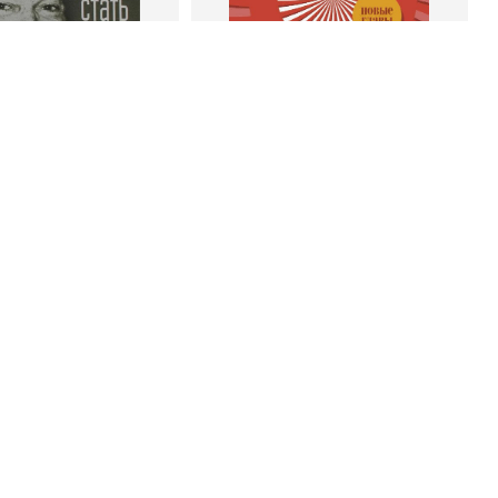
 корзину
В корзину
энк Беттджер
Роберт Чалдини
тать богатым и
Психология убеждения. 60
ивым продавцом
доказанных способов быть
убедительным