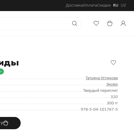
Доставка
Оплата
Скидки
RU
UZ
миды
и
Татьяна Устинова
Эксмо
Твердый переплет
320
300 гг
978-5-04-101767-5
ну