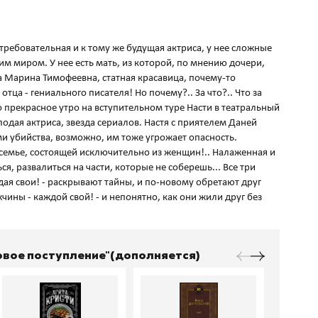
 требовательная и к тому же будущая актриса, у нее сложные
 миром. У нее есть мать, из которой, по мнению дочери,
а Марина Тимофеевна, статная красавица, почему-то
тца - гениального писателя! Но почему?.. За что?.. Что за
о прекрасное утро на вступительном туре Насти в театральный
одая актриса, звезда сериалов. Настя с приятелем Даней
ми убийства, возможно, им тоже угрожает опасность.
 семье, состоящей исключительно из женщин!.. Налаженная и
, развалиться на части, которые не соберешь... Все три
дая свои! - раскрывают тайны, и по-новому обретают друг
ины - каждой свой! - и непонятно, как они жили друг без
Новое поступление"(дополняется)