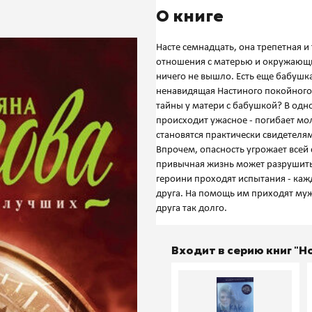
О книге
Насте семнадцать, она трепетная и
отношения с матерью и окружающим
ничего не вышло. Есть еще бабушк
ненавидящая Настиного покойного о
тайны у матери с бабушкой? В одн
происходит ужасное - погибает мол
становятся практически свидетеля
Впрочем, опасность угрожает всей
привычная жизнь может разрушиться
героини проходят испытания - каж
друга. На помощь им приходят мужч
Входит в серию книг "