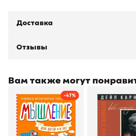
Доставка
Книжный
П
Каталог товаров
Л
О магазине
Д
Узбекистан, город Ташкент, улица
Отзывы
Отзывы
О
Амира Темура 129А
Контакты
С
Вам также могут понрави
-47%
+998 99 908 95 99
info@bookhunter.uz
Мышление
Как стать счас
Автор
Светлана Шкляревская
Автор
Издательство
Эксмодетство
Издательство
По
Book Hunter © 2026