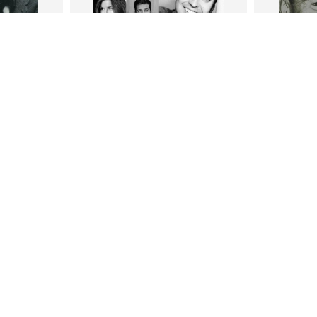
В корзину
В
ги
Петр Плосков
Фр
тливым
Сила Instagram. Простой путь к
Как с
миллиону подписчиков
счастл