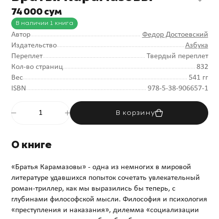
74 000 сум
В наличии 1 книга
Автор
Федор Достоевский
Издательство
Азбука
Переплет
Твердый переплет
Кол-во страниц
832
Вес
541 гг
ISBN
978-5-38-906657-1
В корзину
О книге
«Братья Карамазовы» - одна из немногих в мировой
литературе удавшихся попыток сочетать увлекательный
роман-триллер, как мы выразились бы теперь, с
глубинами философской мысли. Философия и психология
«преступления и наказания», дилемма «социализации