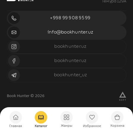
Темура 129А
+998 99 908 95 99
info@bookhunter.uz
bookhunter.uz
bookhunter.uz
bookhunter_uz
Book Hunter © 2026
Жанры
Корзина
Главная
Каталог
Избранное