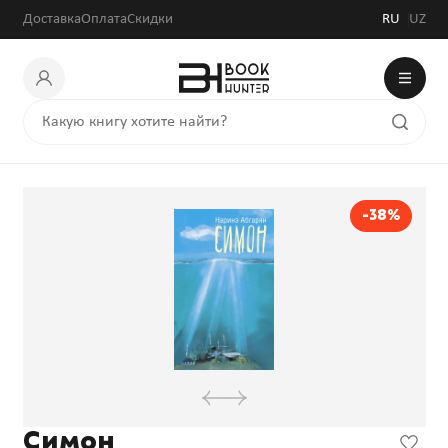
Доставка
Оплата
Скидки
RU
UZ
-38%
Симон