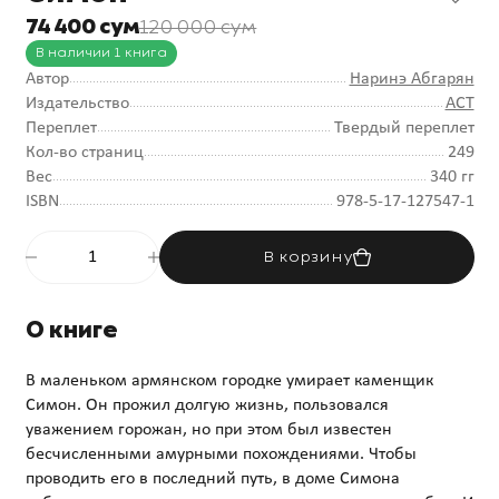
74 400 сум
120 000 сум
В наличии 1 книга
Автор
Наринэ Абгарян
Издательство
АСТ
Переплет
Твердый переплет
Кол-во страниц
249
Вес
340 гг
ISBN
978-5-17-127547-1
В корзину
О книге
В маленьком армянском городке умирает каменщик
Симон. Он прожил долгую жизнь, пользовался
уважением горожан, но при этом был известен
бесчисленными амурными похождениями. Чтобы
проводить его в последний путь, в доме Симона