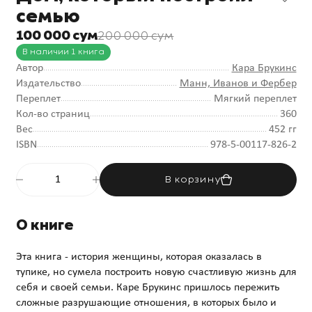
семью
100 000 сум
200 000 сум
В наличии 1 книга
Автор
Кара Брукинс
Издательство
Манн, Иванов и Фербер
Переплет
Мягкий переплет
Кол-во страниц
360
Вес
452 гг
ISBN
978-5-00117-826-2
В корзину
О книге
Эта книга - история женщины, которая оказалась в
тупике, но сумела построить новую счастливую жизнь для
себя и своей семьи. Каре Брукинс пришлось пережить
сложные разрушающие отношения, в которых было и