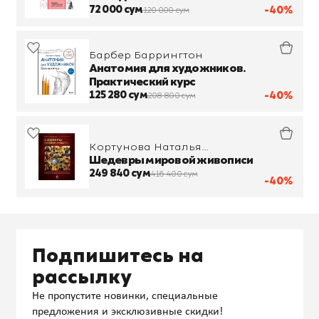
людей и животных
72 000 сум
-40%
120 000 сум
Барбер Баррингтон
Анатомия для художников.
Практический курс
125 280 сум
-40%
208 800 сум
Кортунова Наталья
Дмитриевна
Шедевры мировой живописи
249 840 сум
416 400 сум
-40%
Подпишитесь на
рассылку
Не пропустите новинки, специальные
предложения и эксклюзивные скидки!