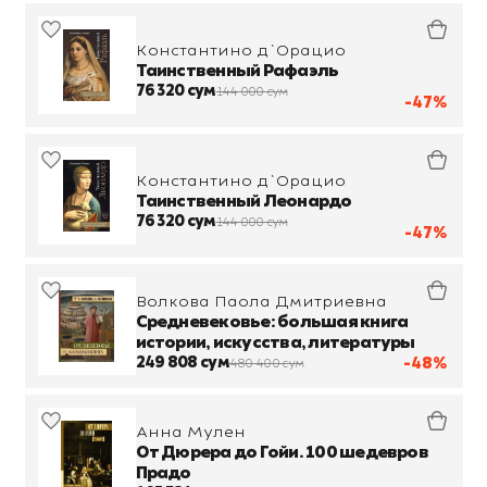
Константино д`Орацио
Таинственный Рафаэль
76 320 сум
144 000 сум
-47%
Константино д`Орацио
Таинственный Леонардо
76 320 сум
144 000 сум
-47%
Волкова Паола Дмитриевна
Средневековье: большая книга
истории, искусства, литературы
249 808 сум
-48%
480 400 сум
Анна Мулен
От Дюрера до Гойи. 100 шедевров
Прадо