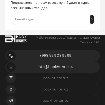
Подпишитесь на нашу рассылку и будьте в курсе
всех книжных трендов.
Узбекистан, город Ташкент, улица Амира
Темура 129А
+998 99 908 95 99
info@bookhunter.uz
bookhunter.uz
bookhunter.uz
bookhunter_uz