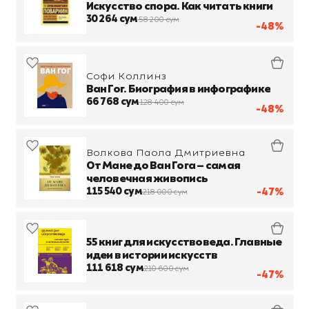
Иннокентьевич
Искусство спора. Как читать книги
30 264 сум
58 200 сум
-48%
Софи Коллинз
Ван Гог. Биография в инфографике
66 768 сум
128 400 сум
-48%
Волкова Паола Дмитриевна
От Мане до Ван Гога — самая
человечная живопись
115 540 сум
-47%
218 000 сум
55 книг для искусствоведа. Главные
идеи в истории искусств
111 618 сум
210 600 сум
-47%