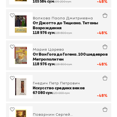
103 584 сум
-48%
199 200 сум
Волкова Паола Дмитриевна
От Джотто до Тициана. Титаны
Возрождения
118 976 сум
-48%
228 800 сум
Мария Царева
От Ван Гога до Гогена. 100 шедевров
Метрополитен
118 976 сум
-48%
228 800 сум
Гнедич Петр Петрович
Искусство средних веков
67 080 сум
129 000 сум
-48%
Поварнин Сергей