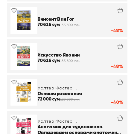
Винсент Ван Гог
70 616 сум
135 800 сум
-48%
Искусство Японии
70 616 сум
135 800 сум
-48%
Уолтер Фостер Т.
Основы рисования
72 000 сум
120 000 сум
-40%
Уолтер Фостер Т.
Анатомия для художников.
Овладеваем основами анатомии