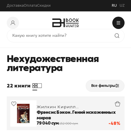
Доставка
Оплата
Скидки
RU
UZ
Нехудожественная
литература
22 книги
Все фильтры
Жилкин Кирилл
Александрович
Фрэнсис Бэкон. Гений искаженных
миров
79 040 сум
-48%
152 000 сум