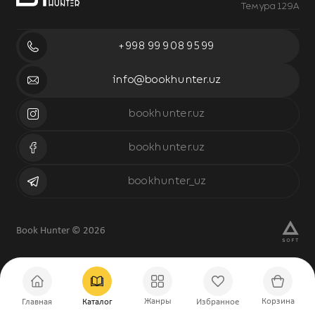
Темура 129А
+998 99 908 95 99
info@bookhunter.uz
bookhunter.uz
bookhunter.uz
bookhunter_uz
Book Hunter © 2026
Жанры
Корзина
Главная
Каталог
Избранное