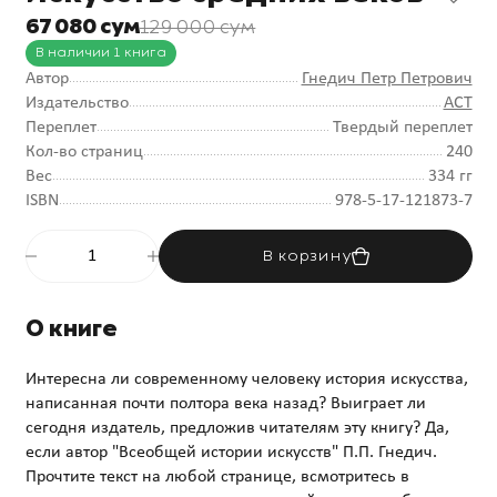
67 080 сум
129 000 сум
В наличии 1 книга
Автор
Гнедич Петр Петрович
Издательство
АСТ
Переплет
Твердый переплет
Кол-во страниц
240
Вес
334 гг
ISBN
978-5-17-121873-7
В корзину
О книге
Интересна ли современному человеку история искусства,
написанная почти полтора века назад? Выиграет ли
сегодня издатель, предложив читателям эту книгу? Да,
если автор "Всеобщей истории искусств" П.П. Гнедич.
Прочтите текст на любой странице, всмотритесь в