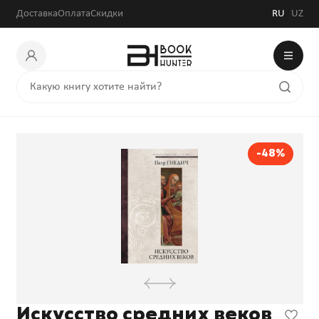
Доставка
Оплата
Скидки
RU
UZ
-48%
Искусство средних веков