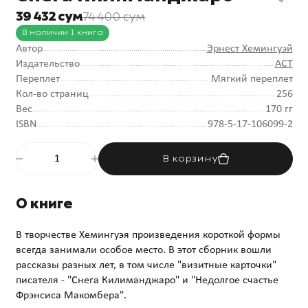
39 432 сум
74 400 сум
В наличии 1 книга
Автор
Эрнест Хемингуэй
Издательство
АСТ
Переплет
Мягкий переплет
Кол-во страниц
256
Вес
170 гг
ISBN
978-5-17-106099-2
В корзину
О книге
В творчестве Хемингуэя произведения короткой формы
всегда занимали особое место. В этот сборник вошли
рассказы разных лет, в том числе "визитные карточки"
писателя - "Снега Килиманджаро" и "Недолгое счастье
Фрэнсиса Макомбера".