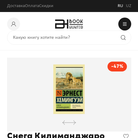
Доставка
Оплата
Скидки
RU
UZ
-47%
Снега Килиманджаро