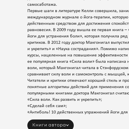
самосаботажа.
Первые шаги в литературе Келли совершила, зани
международном журнале о йога-терапии, которую
действенным средством для достижения спокойст
равновесия. В 2009 году вышла ее первая книга 
йоги для устранения боли», которая получила ряд
критиков. В 2012 году доктор Макгонигал выпустил
и укрепить» и «Наука сострадания». Помимо напи
курсы, нацеленные на повышение эффективности 
ее популярная книга «Сила воли» была написана н
воли, который Макгонигал читала в Стэнфордском 
сравнивает силу воли и самоконтроль с мышцей, 
Читатели и критики отмечают хороший стиль и про
понятные алгоритмы действий для применения со
популярными книгами доктора Макгонигал считают
«Сила воли. Как развить и укрепить»;
«Сделай себя сам»;
«Антиболь! 10 действенных упражнений йоги для 
Книги автора