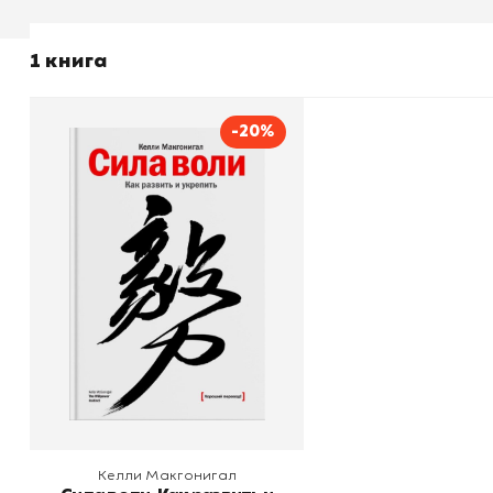
1 книга
-20%
Сила воли. Как развить и
укрепить
Автор
Келли Макгонигал
Издательство
Манн, Иванов и Фербер
В корзину
Келли Макгонигал