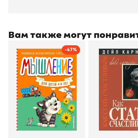
Вам также могут понрави
-47%
Мышление
Как стать счас
Автор
Светлана Шкляревская
Автор
Издательство
Эксмодетство
Издательство
По
В корзину
В корзину