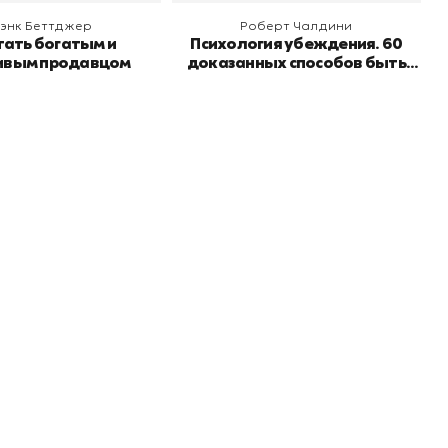
энк Беттджер
Роберт Чалдини
тать богатым и
Психология убеждения. 60
ивым продавцом
доказанных способов быть
убедительным
Подпишитесь на
er рекомендует
даж
рассылку
Не пропустите новинки, специальные