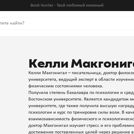
Book Hunter - Твой любимый книжный
Келли Макгониг
Келли Макгонигал – писательница, доктор филосо
университета, ведущий эксперт в области изучен
физическим состояниями человека.
Получила степень бакалавра по психологии и сре
Бостонском университете. Является кандидатом м
университете, где также получила высшую награду
психологии и курс по тренировке силы воли. В ка
взаимозависимость физического и психологическог
доктор Макгонигал изучает стресс и его проблем
достижение поставленных целей через решение в