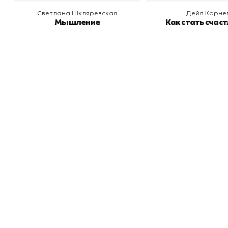
Светлана Шкляревская
Дейл Карне
Мышление
Как стать счас
Книжный
П
Каталог товаров
Л
О магазине
Д
Узбекистан, город Ташкент, улица
Отзывы
О
Амира Темура 129А
Контакты
С