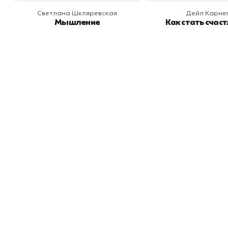
Светлана Шкляревская
Дейл Карне
Мышление
Как стать счас
Книжный
П
Каталог товаров
Л
О магазине
Д
Узбекистан, город Ташкент, улица
Отзывы
О
Амира Темура 129А
Контакты
С