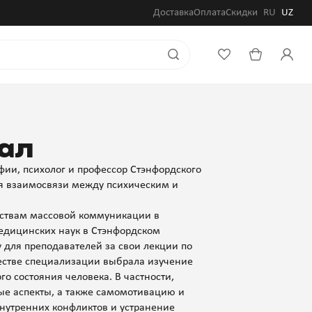
Доставка
Оплата
Скидки
RU
UZ
ал
фии, психолог и профессор Стэнфордского
ия взаимосвязи между психическим и
дствам массовой коммуникации в
едицинских наук в Стэнфордском
 для преподавателей за свои лекции по
честве специализации выбрала изучение
о состояния человека. В частности,
ные аспекты, а также самомотивацию и
нутренних конфликтов и устранение