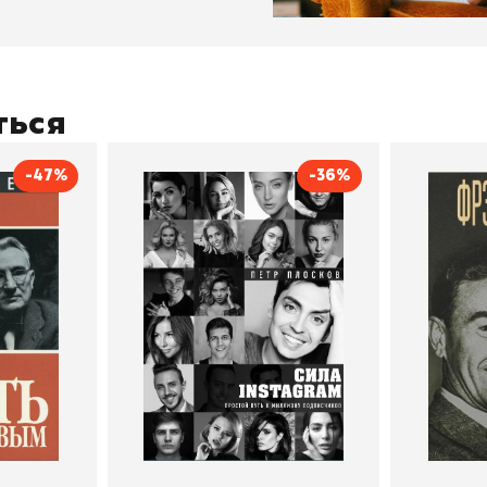
ться
-47%
-36%
тливым
Сила Instagram. Простой
Как с
путь к миллиону
счастл
Дейл Карнеги
пурри, Минск
подписчиков
Автор
Петр Плосков
Автор
Издательство
Бомбора
Издательств
В корзину
В