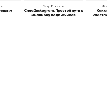
ги
Петр Плосков
Фр
тливым
Сила Instagram. Простой путь к
Как с
миллиону подписчиков
счастл
окупателям
Подборки
Витрина
ичный кабинет
"Просто о сложном"
Book Hunt
оставка
"Магия Сказок"
Хиты про
плата
"Волшебный мир комиксов"
Новинки
кидки
"Новое поступление"
Скидки