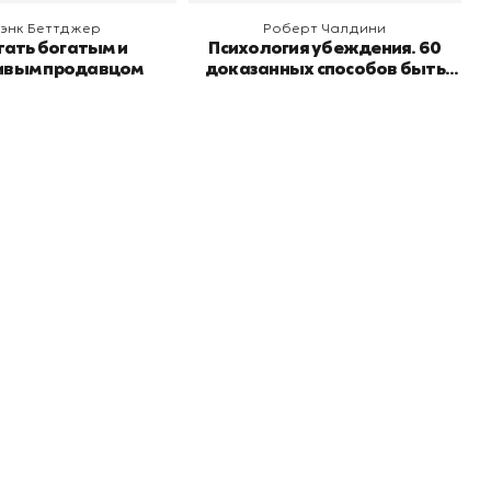
энк Беттджер
Роберт Чалдини
тать богатым и
Психология убеждения. 60
ивым продавцом
доказанных способов быть
убедительным
Подпишитесь на
er рекомендует
даж
рассылку
Не пропустите новинки, специальные