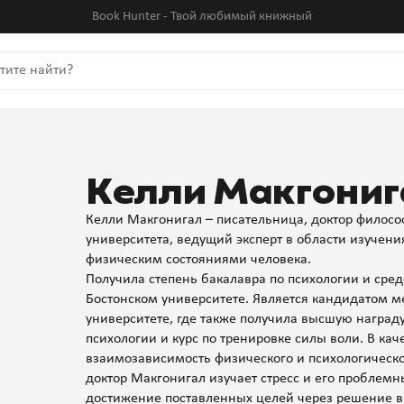
Book Hunter - Твой любимый книжный
Келли Макгониг
Келли Макгонигал – писательница, доктор филосо
университета, ведущий эксперт в области изучен
физическим состояниями человека.
Получила степень бакалавра по психологии и сре
Бостонском университете. Является кандидатом м
университете, где также получила высшую награду
психологии и курс по тренировке силы воли. В ка
взаимозависимость физического и психологическог
доктор Макгонигал изучает стресс и его проблем
достижение поставленных целей через решение в