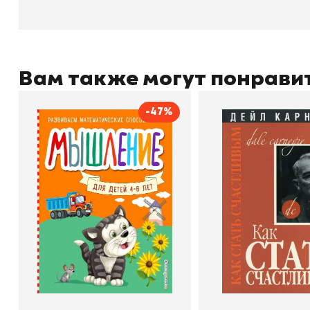
Вам также могут понрави
-47%
Мышление
Как стать счас
Автор
Светлана Шкляревская
Автор
Издательство
Эксмодетство
Издательство
По
В корзину
В корзину