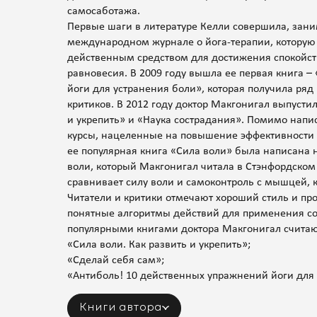
самосаботажа.
Первые шаги в литературе Келли совершила, зани
международном журнале о йога-терапии, которую
действенным средством для достижения спокойст
равновесия. В 2009 году вышла ее первая книга 
йоги для устранения боли», которая получила ряд
критиков. В 2012 году доктор Макгонигал выпустил
и укрепить» и «Наука сострадания». Помимо напи
курсы, нацеленные на повышение эффективности 
ее популярная книга «Сила воли» была написана н
воли, который Макгонигал читала в Стэнфордском 
сравнивает силу воли и самоконтроль с мышцей, 
Читатели и критики отмечают хороший стиль и про
понятные алгоритмы действий для применения со
популярными книгами доктора Макгонигал считают
«Сила воли. Как развить и укрепить»;
«Сделай себя сам»;
«Антиболь! 10 действенных упражнений йоги для 
Книги автора