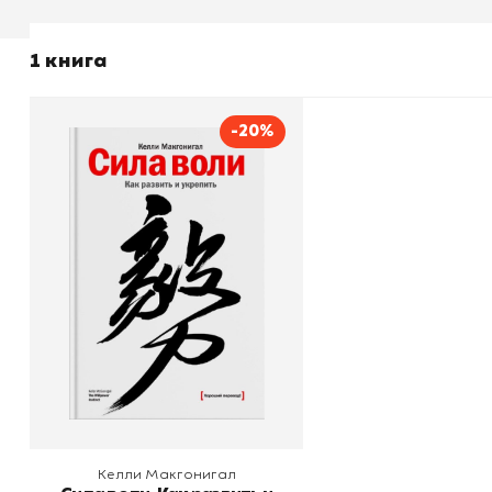
1 книга
-20%
Сила воли. Как развить и
укрепить
Автор
Келли Макгонигал
Издательство
Манн, Иванов и Фербер
В корзину
Келли Макгонигал