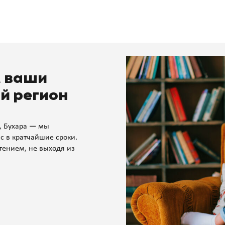
м ваши
й регион
, Бухара — мы
с в кратчайшие сроки.
тением, не выходя из