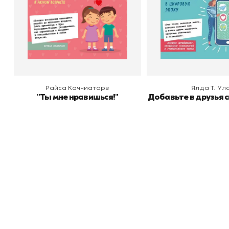
В корзину
В корзину
Райса Каччиаторе
Ялда Т. Ул
"Ты мне нравишься!"
Добавьте в друзья 
Книжный
П
Каталог товаров
Л
О магазине
Д
Узбекистан, город Ташкент, улица
Отзывы
О
Амира Темура 129А
Контакты
С