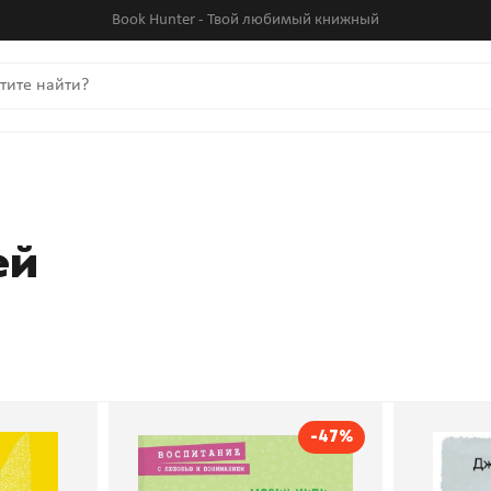
Book Hunter - Твой любимый книжный
ей
-47%
е дети.
Детские истерики, гнев,
Родит