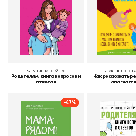
Издательство
АСТ
Издательство
В корзину
В корзину
Ю. Б. Гиппенрейтер
Александр Тол
Родителям: книга вопросов и
Как рассказать р
ответов
опасност
-47%
Мама рядом! Главный
Родителям: к
секрет первого года
вопросов и от
жизни
Автор
Марина Мелия
Автор
Ю. Б.
Издательство
Бомбора
Издательство