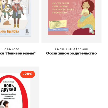
 корзину
В корзину
Анна Быкова
Сьюзен Стиффелман
и "Ленивой мамы"
Осознанное родительство
-28%
оль друзей
Нина Юнттила
о
Альпина Паблишер