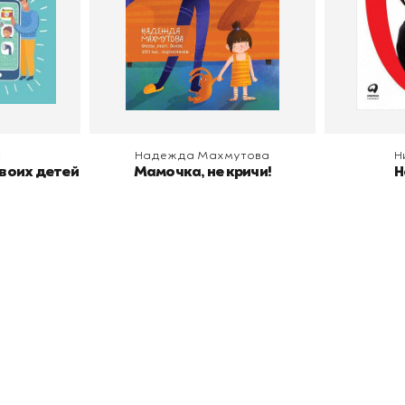
В корзину
В
с
Надежда Махмутова
Н
своих детей
Мамочка, не кричи!
Н
окупателям
Подборки
Витрина
ичный кабинет
"Просто о сложном"
Book Hunt
оставка
"Магия Сказок"
Хиты про
плата
"Волшебный мир комиксов"
Новинки
кидки
"Новое поступление"
Скидки