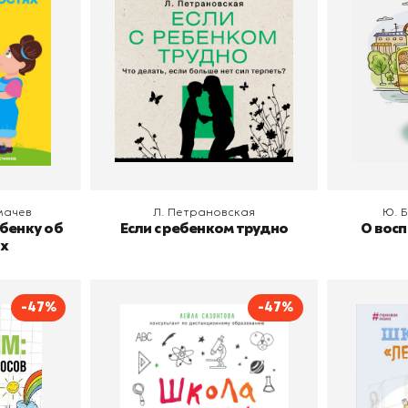
Эксмо
В корзину
В
мачев
Л. Петрановская
Ю. 
ебенку об
Если с ребенком трудно
О вос
ях
-47%
-47%
нига
Школа онлайн. Как
Школь
ветов.
ребенку учиться дома с
удовольствием
 Гиппенрейтер
Автор
Лейла Сазонтова
Автор
АСТ
Издательство
Бомбора
Издательств