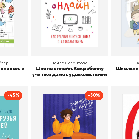
В корзину
В
йтер
Лейла Сазонтова
вопросов и
Школа онлайн. Как ребенку
Школьник
учиться дома с удовольствием
-45%
-50%
ья своих
Мамочка, не кричи!
Н
Автор
Надежда Махмутова
Автор
Издательство
Эксмо
Издательств
Ялда Т. Улс
Эксмо