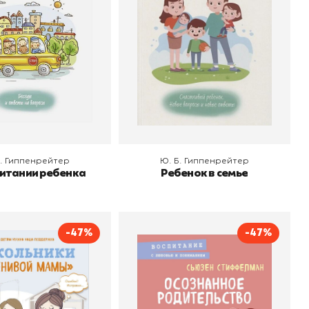
 корзину
В корзину
Б. Гиппенрейтер
Ю. Б. Гиппенрейтер
питании ребенка
Ребенок в семье
-47%
-47%
ники "Ленивой
Осознанное
мамы"
родительство
Анна Быкова
Автор
Сьюзен Стиффелман
о
Бомбора
Издательство
Бомбора