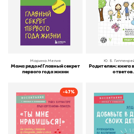
В корзину
В корзину
Марина Мелия
Ю. Б. Гиппенре
Мама рядом! Главный секрет
Родителям: книга 
первого года жизни
ответов.
-47%
"Ты мне нравишься!"
Добавьте в друз
детей
Автор
Райса Каччиаторе
Издательство
Бомбора
Автор
Издательство