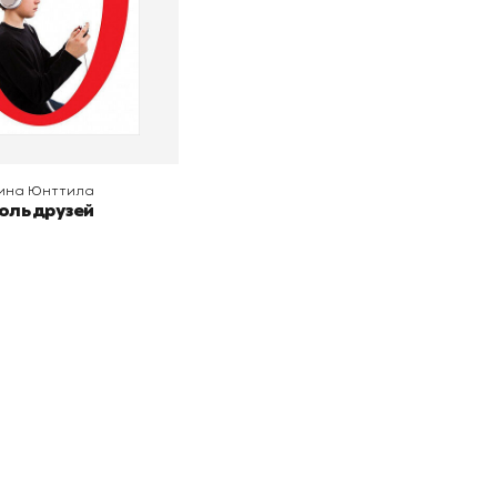
 корзину
ина Юнттила
оль друзей
Подпишитесь на
er рекомендует
даж
рассылку
Не пропустите новинки, специальные