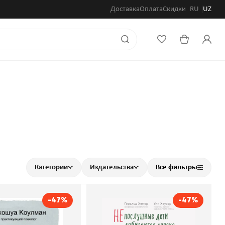
Доставка
Оплата
Скидки
RU
UZ
Категории
Издательства
Все фильтры
-47%
-47%
ели и взрослые
Непослушные дети