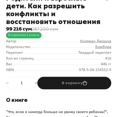
дети. Как разрешить
конфликты и
восстановить отношения
99 216 сум
187 200 сум
В наличии 1 книга
Автор
Коулман Джошуа
Издательство
Бомбора
Переплет
Твердый переплет
Кол-во страниц
416
Вес
446 гг
ISBN
978-5-04-154552-9
В корзину
О книге
"Что, если я никогда больше не увижу своего ребенка?",