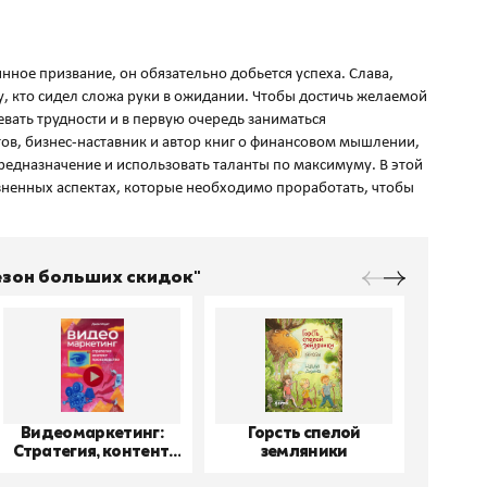
инное призвание, он обязательно добьется успеха. Слава,
му, кто сидел сложа руки в ожидании. Чтобы достичь желаемой
евать трудности и в первую очередь заниматься
ов, бизнес-наставник и автор книг о финансовом мышлении,
предназначение и использовать таланты по максимуму. В этой
изненных аспектах, которые необходимо проработать, чтобы
Сезон больших скидок"
Видеомаркетинг:
Горсть спелой
До
Стратегия, контент,
земляники
производство