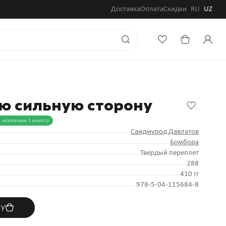
Доставка
Оплата
Скидки
RU
UZ
ою сильную сторону
 наличии 1 книга
Саидмурод Давлатов
Бомбора
Твердый переплет
288
410 гг
978-5-04-115684-8
ну