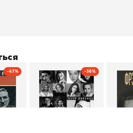
ичный кабинет
"Просто о сложном"
Book Hunt
оставка
"Магия Сказок"
Хиты про
плата
"Волшебный мир комиксов"
Новинки
кидки
"Новое поступление"
Скидки
(дополняется)
ться
-47%
-36%
тливым
Сила Instagram. Простой
Как с
путь к миллиону
счастл
Дейл Карнеги
пурри, Минск
подписчиков
Автор
Петр Плосков
Автор
Издательство
Бомбора
Издательств