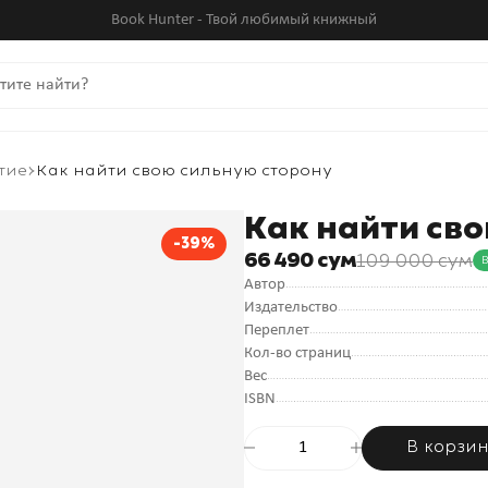
Book Hunter - Твой любимый книжный
тие
Как найти свою сильную сторону
Как найти св
-39%
66 490 сум
109 000 сум
В
Автор
Издательство
Переплет
Кол-во страниц
Вес
ISBN
В корзи