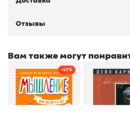
Доставка
Каталог товаров
Л
О магазине
Д
Узбекистан, город Ташкент, улица
Отзывы
О
Амира Темура 129А
Отзывы
Контакты
С
Вам также могут понрави
+998 99 908 95 99
info@bookhunter.uz
-47%
Мышление
Как стать счас
Автор
Светлана Шкляревская
Автор
Издательство
Эксмодетство
Издательство
По
Book Hunter © 2026