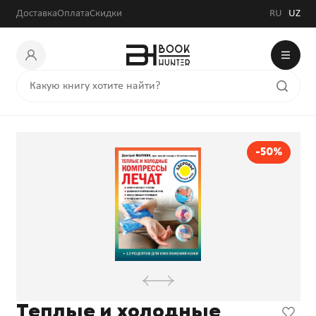
26 000 сум
52 000 сум
Доставка
Оплата
Скидки
RU
UZ
-50%
Теплые и холодные