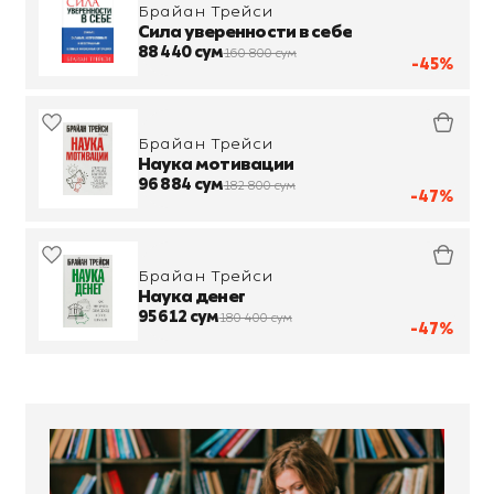
Брайан Трейси
Сила уверенности в себе
88 440 сум
160 800 сум
-45%
Брайан Трейси
Наука мотивации
96 884 сум
182 800 сум
-47%
Брайан Трейси
Наука денег
95 612 сум
180 400 сум
-47%