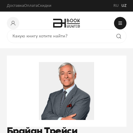
Доставка
Оплата
Скидки
RU
UZ
Брайан Трейси