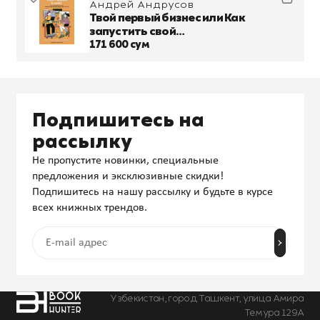
Андрей Андрусов
Твой первый бизнес или Как
запустить свой
предпринимательский проект еще в
171 600 сум
школе
Подпишитесь на
рассылку
Не пропустите новинки, специальные
предложения и эксклюзивные скидки!
Подпишитесь на нашу рассылку и будьте в курсе
всех книжных трендов.
Узбекистан, город Ташкент, улица Амира
Темура 129А