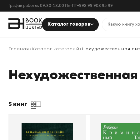
График работы: 09:30-18:00 Пн-ПТ
+998 99 908 95 99
Каталог товаров
Главная
Каталог категорий
Нехудожественная ли
Нехудожественная
5 книг
Путь к богатству.
Слово паца