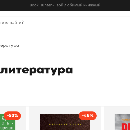
Book Hunter - Твой любимый книжный
тература
 литература
-50%
-46%
на.
Во имя Гуччи. Мемуары
В поис