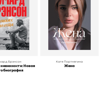
 автобиография
Автор
Катя Портнягина
Издательство
АСТ
Ричард Брэнсон
о
Альпина Паблишер
 корзину
В корзину
чард Брэнсон
Катя Портнягина
 невинности: Новая
Жена
тобиография