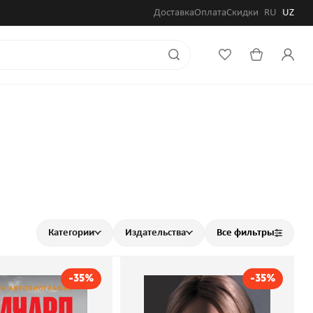
Доставка
Оплата
Скидки
RU
UZ
Категории
Издательства
Все фильтры
-35%
-35%
ках невинности:
Жена