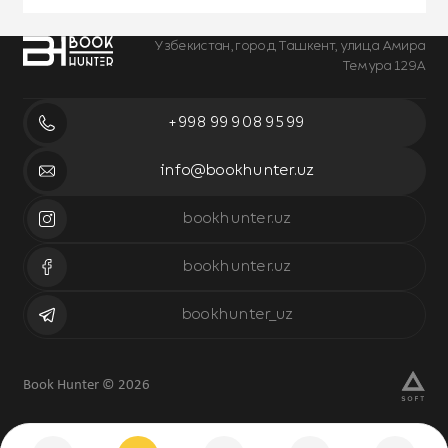
Узбекистан, город Ташкент, улица Амира
Темура 129А
+998 99 908 95 99
info@bookhunter.uz
bookhunter.uz
bookhunter.uz
bookhunter_uz
Book Hunter © 2026