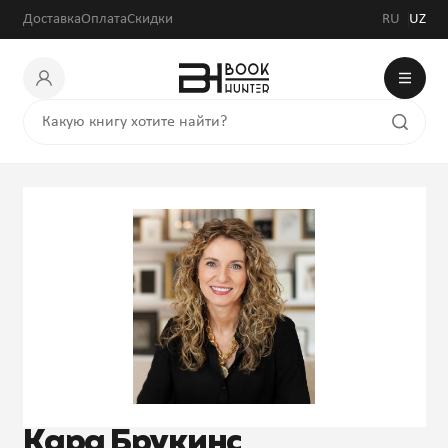
Доставка
Оплата
Скидки
RU
UZ
Кара Брукинс