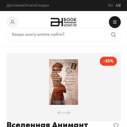
Доставка
Оплата
Скидки
RU
UZ
-35%
Вселенная Анимант