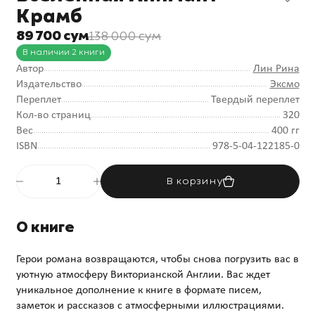
Крамб
89 700 сум
138 000 сум
В наличии 2 книги
Автор
Лин Рина
Издательство
Эксмо
Переплет
Твердый переплет
Кол-во страниц
320
Вес
400 гг
ISBN
978-5-04-122185-0
В корзину
О книге
Герои романа возвращаются, чтобы снова погрузить вас в
уютную атмосферу Викторианской Англии. Вас ждет
уникальное дополнение к книге в формате писем,
заметок и рассказов с атмосферными иллюстрациями.