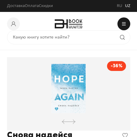
Доставка
Оплата
Скидки
RU
UZ
-36%
Снова надейся