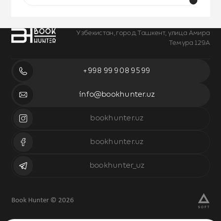
Узбекистан, город Ташкент, улица Амира
Темура 129А
+998 99 908 95 99
info@bookhunter.uz
bookhunter.uz
bookhunter.uz
bookhunter_uz
Book Hunter © 2026