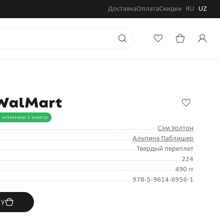
Доставка
Оплата
Скидки
RU
UZ
 WalMart
В наличии 1 книга
Сэм Уолтон
Альпина Паблишер
Твердый переплет
224
490 гг
978-5-9614-6956-1
ну