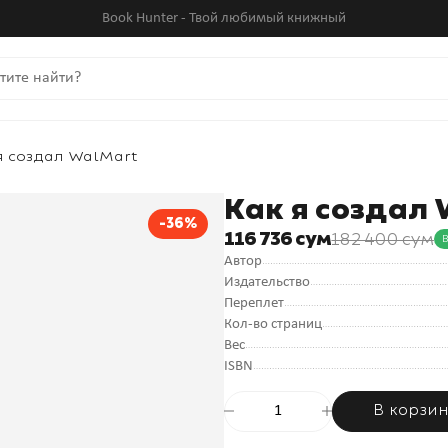
Book Hunter - Твой любимый книжный
я создал WalMart
Как я создал
-36%
116 736 сум
182 400 сум
Автор
Издательство
Переплет
Кол-во страниц
Вес
ISBN
В корзи