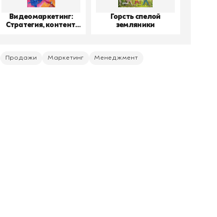
Видеомаркетинг:
Горсть спелой
До
Стратегия, контент,
земляники
производство
Продажи
Маркетинг
Менеджмент