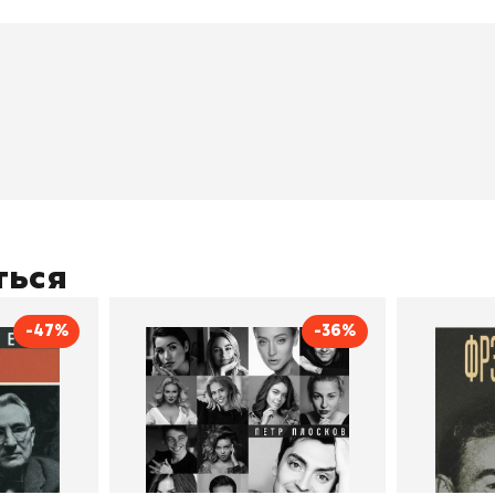
окупателям
Подборки
Витрина
ичный кабинет
"Просто о сложном"
Book Hunt
оставка
"Магия Сказок"
Хиты про
плата
"Волшебный мир комиксов"
Новинки
кидки
"Новое поступление"
Скидки
(дополняется)
ться
-47%
-36%
тливым
Сила Instagram. Простой
Как с
путь к миллиону
счастл
Дейл Карнеги
пурри, Минск
подписчиков
Автор
Петр Плосков
Автор
Издательство
Бомбора
Издательств