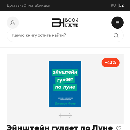
Доставка
Оплата
Скидки
RU
UZ
-43%
Эйнштейн гуляет по Луне