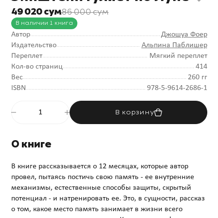
49 020 сум
86 000 сум
В наличии 1 книга
Автор
Джошуа Фоер
Издательство
Альпина Паблишер
Переплет
Мягкий переплет
Кол-во страниц
414
Вес
260 гг
ISBN
978-5-9614-2686-1
В корзину
О книге
В книге рассказывается о 12 месяцах, которые автор
провел, пытаясь постичь свою память - ее внутренние
механизмы, естественные способы защиты, скрытый
потенциал - и натренировать ее. Это, в сущности, рассказ
о том, какое место память занимает в жизни всего