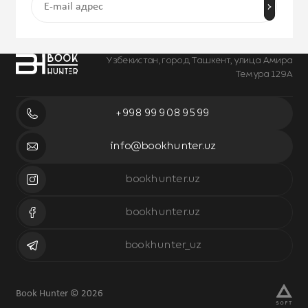
Узбекистан, город Ташкент, улица Амира
Темура 129А
+998 99 908 95 99
info@bookhunter.uz
bookhunter.uz
bookhunter.uz
bookhunter_uz
Book Hunter © 2026