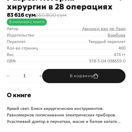
хирургии в 28 операциях
83 616 сум
160 800 сум
В наличии 1 книга
Автор
Арнольд ван де Лаар
Издательство
Бомбора
Переплет
Твердый переплет
Кол-во страниц
400
Вес
474 гг
ISBN
978-5-04-098659-0
В корзину
О книге
Яркий свет. Блеск хирургических инструментов.
Равномерное попискивание электрических приборов.
Участливый доктор в перчатках, маске и белом халате...