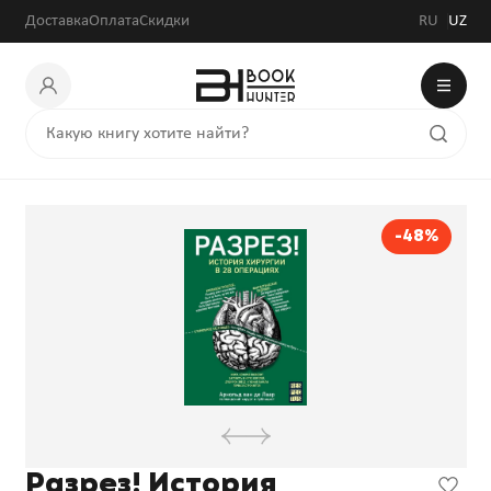
83 616 сум
160 800 сум
Доставка
Оплата
Скидки
RU
UZ
-48%
Разрез! История