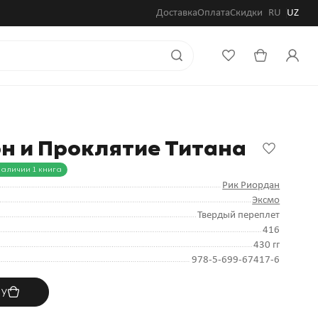
Доставка
Оплата
Скидки
RU
UZ
н и Проклятие Титана
наличии 1 книга
Рик Риордан
Эксмо
Твердый переплет
416
430 гг
978-5-699-67417-6
ну