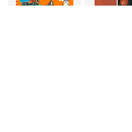
В корзину
В корзину
Светлана Шкляревская
Дейл Карне
Мышление
Как стать счас