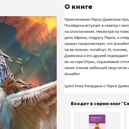
О книге
Приключения Перси Джексона продо
Посейдона вступает в схватку с 
на злоключения. Несмотря на пом
дочь Афины, подругу Перси, а след
оракул пророчествует, что Аннабет
на ее поиски, погибнут. И, похоже
Джексона и его друзей поджидают
их на горе Отрис, охраняемой сто
своих плечах небесный свод титан
Аннабет.
Входит в серию книг "