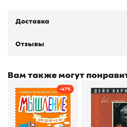
Доставка
Книжный
П
Каталог товаров
Л
О магазине
Д
Узбекистан, город Ташкент, улица
Отзывы
Отзывы
О
Амира Темура 129А
Контакты
С
Вам также могут понрави
-47%
+998 99 908 95 99
info@bookhunter.uz
Мышление
Как стать счас
Автор
Светлана Шкляревская
Автор
Издательство
Эксмодетство
Издательство
По
Book Hunter © 2026