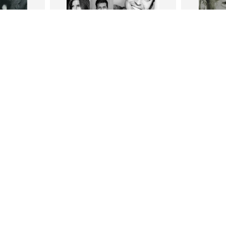
В корзину
В
ги
Петр Плосков
Фр
тливым
Сила Instagram. Простой путь к
Как с
миллиону подписчиков
счастл