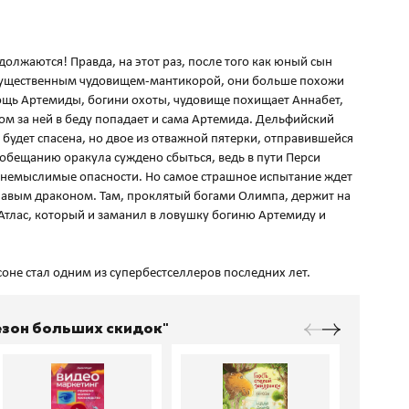
лжаются! Правда, на этот раз, после того как юный сын
могущественным чудовищем-мантикорой, они больше похожи
ощь Артемиды, богини охоты, чудовище похищает Аннабет,
ом за ней в беду попадает и сама Артемида. Дельфийский
 будет спасена, но двое из отважной пятерки, отправившейся
, обещанию оракула суждено сбыться, ведь в пути Перси
 немыслимые опасности. Но самое страшное испытание ждет
главым драконом. Там, проклятый богами Олимпа, держит на
 Атлас, который и заманил в ловушку богиню Артемиду и
Сезон больших скидок"