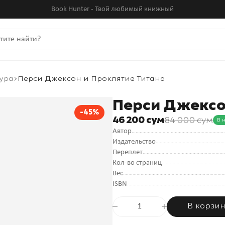
Book Hunter - Твой любимый книжный
ура
Перси Джексон и Проклятие Титана
Перси Джексо
-45%
46 200 сум
84 000 сум
В 
Автор
Издательство
Переплет
Кол-во страниц
Вес
ISBN
В корзи