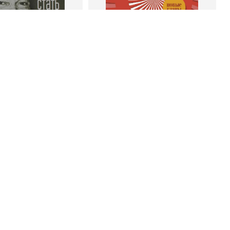
 корзину
В корзину
энк Беттджер
Роберт Чалдини
тать богатым и
Психология убеждения. 60
ивым продавцом
доказанных способов быть
убедительным