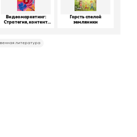
Видеомаркетинг:
Горсть спелой
До
Стратегия, контент,
земляники
производство
венная литература