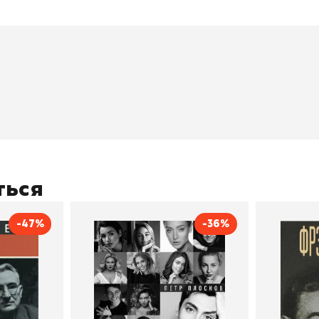
окупателям
Подборки
Витрина
ичный кабинет
"Просто о сложном"
Book Hunt
оставка
"Магия Сказок"
Хиты про
плата
"Волшебный мир комиксов"
Новинки
кидки
"Новое поступление"
Скидки
(дополняется)
ться
-47%
-36%
тливым
Сила Instagram. Простой
Как с
путь к миллиону
счастл
Дейл Карнеги
пурри, Минск
подписчиков
Автор
Петр Плосков
Автор
Издательство
Бомбора
Издательств