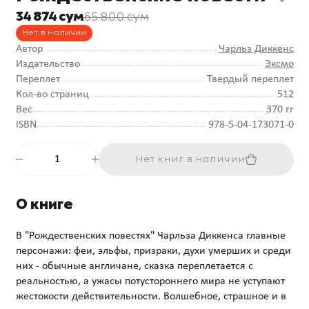
34 874 сум
65 800 сум
Нет в наличии
Автор
Чарльз Диккенс
Издательство
Эксмо
Переплет
Твердый переплет
Кол-во страниц
512
Вес
370 гг
ISBN
978-5-04-173071-0
Нет книг в наличии
О книге
В "Рождественских повестях" Чарльза Диккенса главные
персонажи: феи, эльфы, призраки, духи умерших и среди
них - обычные англичане, сказка переплетается с
реальностью, а ужасы потустороннего мира не уступают
жестокости действительности. Волшебное, страшное и в