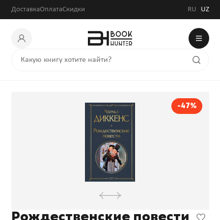
Доставка
Оплата
Скидки
RU
UZ
-47%
Рождественские повести